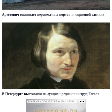
Арестович оценивает перспективы портов и «зерновой сделки»
В Петербурге выставили на аукцион редчайший труд Гоголя
РЕКЛАМА • ООО «ДРУЖБА» ИНН 9704146411