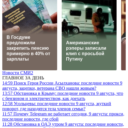
В Госдуме
предложили
Американские
закрепить пенсию
рэперы записали
примерно в 40% от
клип с просьбой
зарплаты
Путину
Новости СМИ2
ГЛАВНОЕ ЗА ДЕНЬ
14:59
Поиск Героя России Асылханова: последние новости 9
августа, зацепки, ветерана СВО нашли живым?
13:57
Обстановка в Крыму: последние новости 9 августа, что
с бензином и электричеством, как доехать
12:58
Усольцевы: последние новости 9 августа, жуткий
поворот, где находятся тела членов семьи?
11:57
Почему Telegram не работает сегодня, 9 августа: прокси,
последние новости, где сбой
11:28
Обстановка в ОАЭ утром 9 августа: последние новости,