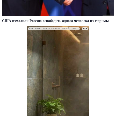
США взмолили Россию освободить одного человека из тюрьмы
РЕКЛАМА • ООО СТРОИТЕЛЬНЫЙ ТОРГОВЫЙ ДОМ «ПЕТРОВИЧ». ИНН: 7802348846