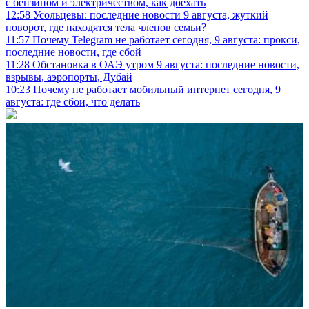
с бензином и электричеством, как доехать
12:58
Усольцевы: последние новости 9 августа, жуткий
поворот, где находятся тела членов семьи?
11:57
Почему Telegram не работает сегодня, 9 августа: прокси,
последние новости, где сбой
11:28
Обстановка в ОАЭ утром 9 августа: последние новости,
взрывы, аэропорты, Дубай
10:23
Почему не работает мобильный интернет сегодня, 9
августа: где сбои, что делать