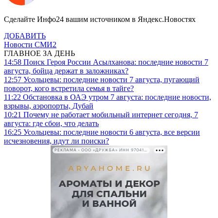
Сделайте Инфо24 вашим источником в Яндекс.Новостях
ДОБАВИТЬ
Новости СМИ2
ГЛАВНОЕ ЗА ДЕНЬ
14:58
Поиск Героя России Асылханова: последние новости 7
августа, бойца держат в заложниках?
12:57
Усольцевы: последние новости 7 августа, пугающий
поворот, кого встретила семья в тайге?
11:22
Обстановка в ОАЭ утром 7 августа: последние новости,
взрывы, аэропорты, Дубай
10:21
Почему не работает мобильный интернет сегодня, 7
августа: где сбои, что делать
16:25
Усольцевы: последние новости 6 августа, все версии
исчезновения, идут ли поиски?
РЕКЛАМА • ООО «ДРУЖБА» ИНН 9704146411