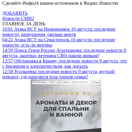
Сделайте Инфо24 вашим источником в Яндекс.Новостях
ДОБАВИТЬ
Новости СМИ2
ГЛАВНОЕ ЗА ДЕНЬ
10:01
Атака ВСУ на Нижнекамск 10 августа: последние
новости, разрушения, сколько жертв
04:22
Атака ВСУ на Севастополь 10 августа: последние
новости, есть ли жертвы
14:59
Поиск Героя России Асылханова: последние новости 9
августа, зацепки, ветерана СВО нашли живым?
13:57
Обстановка в Крыму: последние новости 9 августа, что
с бензином и электричеством, как доехать
12:58
Усольцевы: последние новости 9 августа, жуткий
поворот, где находятся тела членов семьи?
РЕКЛАМА • ООО «ДРУЖБА» ИНН 9704146411