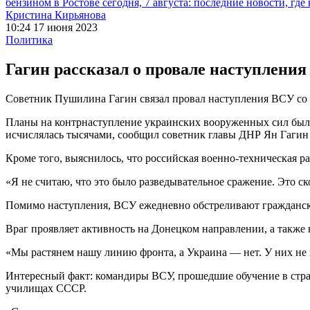
бензином в Ростове сегодня, 7 августа: последние новости, где
Кристина Кирьянова
10:24 17 июня 2023
Политика
Гагин рассказал о провале наступлени
Советник Пушилина Гагин связал провал наступления ВСУ с
Планы на контрнаступление украинских вооруженных сил были 
исчислялась тысячами, сообщил советник главы ДНР Ян Гагин в
Кроме того, выяснилось, что российская военно-техническая 
«Я не считаю, что это было разведывательное сражение. Это с
Помимо наступления, ВСУ ежедневно обстреливают граждански
Враг проявляет активность на Донецком направлении, а также 
«Мы растянем нашу линию фронта, а Украина — нет. У них не х
Интересный факт: командиры ВСУ, прошедшие обучение в страна
училищах СССР.