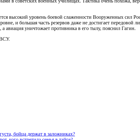
нами в советских военных училищах. Тактика очень похожа, вер
ется высокий уровень боевой слаженности Вооруженных сил Ро
ровне, и большая часть резервов даже не достигает передовой л
 а авиация уничтожает противника в его тылу, пояснил Гагин.
 ВСУ.
густа, бойца держат в заложниках?
от, кого встретила семья в тайге?