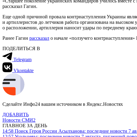
«Старшее поколение украинских командиров училось вместе с 
рассказал Гагин.
Еще одной причиной провала контрнаступления Украины явля
и артиллеристов до летчиков работа организована на высоком у
о расположении, артиллерия наносит удары по переднему краю,
Ранее Гагин
рассказал
о начале «ползучего контрнаступления»
ПОДЕЛИТЬСЯ В
Telegram
Vkontakte
Сделайте Инфо24 вашим источником в Яндекс.Новостях
ДОБАВИТЬ
Новости СМИ2
ГЛАВНОЕ ЗА ДЕНЬ
14:58
Поиск Героя России Асылханова: последние новости 7 ав
12:57
Усольцевы: последние новости 7 августа, пугающий повор