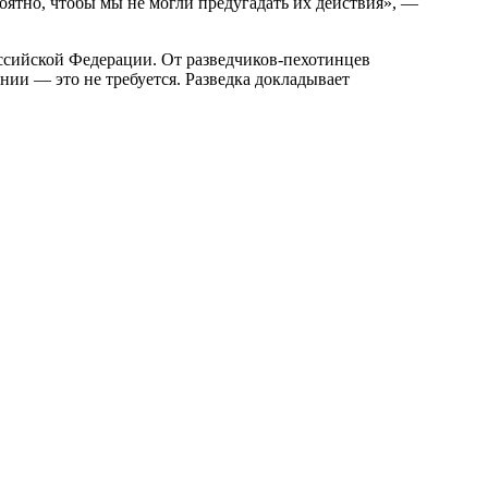
оятно, чтобы мы не могли предугадать их действия», —
ссийской Федерации. От разведчиков-пехотинцев
инии — это не требуется. Разведка докладывает