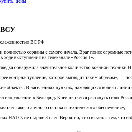
 купить, цены
я ВСУ
о слаженностью ВС РФ
полностью сорваны с самого начала. Враг понес огромные поте
 ходе выступления на телеканале «Россия 1».
разведка обнаружила значительное количество военной техники 
корее контрнаступление, которое выглядит таким образом», — по
е объекты. В населенных пунктах, находящихся вблизи линии ф
на направлении в Белгород. Киев пытается растянуть силы Росс
ватает такого личного состава и технического обеспечения», —
х НАТО, не старше 35 лет. Вероятно, это связано с тем, что н