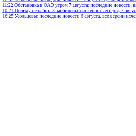
11:22
Обстановка в ОАЭ утром 7 августа: последние новости, 
10:21
Почему не работает мобильный интернет сегодня, 7 август
16:25
Усольцевы: последние новости 6 августа, все версии исч