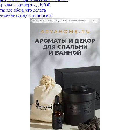
взрывы, аэропорты, Дубай
а: где сбои, что делать
езновения, идут ли поиски?
РЕКЛАМА • ООО «ДРУЖБА» ИНН 9704146411