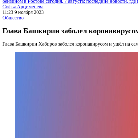
бензином в Ростове сегодня, 7 августа: последние новости, где
Софья Арцименева
11:23 9 ноября 2023
Общество
Глава Башкирии заболел коронавирусо
Глава Башкирии Хабиров заболел коронавирусом и ушёл на с