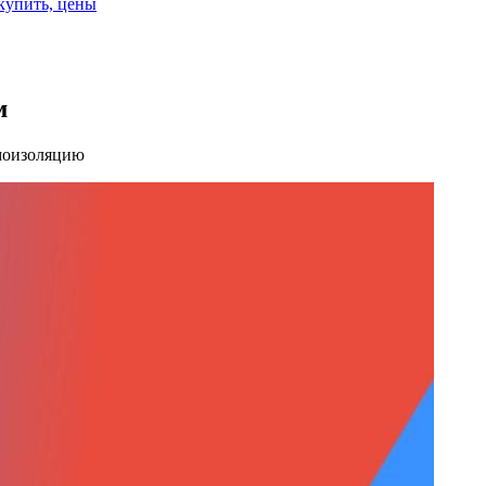
 купить, цены
м
амоизоляцию