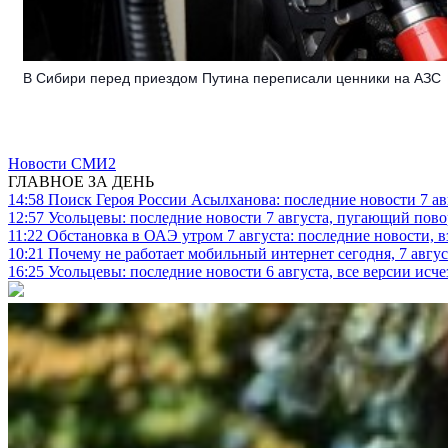
В Сибири перед приездом Путина переписали ценники на АЗС
Новости СМИ2
ГЛАВНОЕ ЗА ДЕНЬ
14:58
Поиск Героя России Асылханова: последние новости 7 ав
12:57
Усольцевы: последние новости 7 августа, пугающий повор
11:22
Обстановка в ОАЭ утром 7 августа: последние новости, 
10:21
Почему не работает мобильный интернет сегодня, 7 август
16:25
Усольцевы: последние новости 6 августа, все версии исч