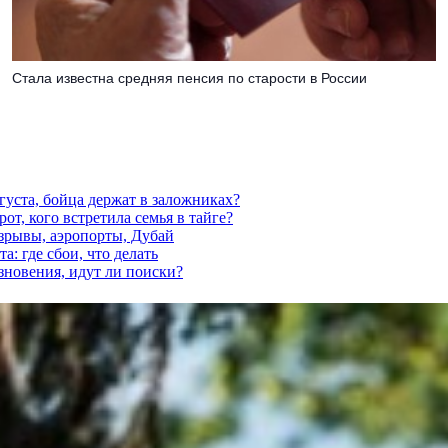
Стала известна средняя пенсия по старости в России
густа, бойца держат в заложниках?
от, кого встретила семья в тайге?
взрывы, аэропорты, Дубай
а: где сбои, что делать
езновения, идут ли поиски?