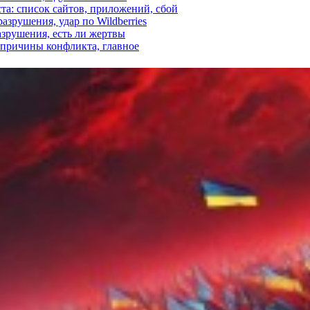
ста: список сайтов, приложений, сбой
азрушения, удар по Wildberries
азрушения, есть ли жертвы
, причины конфликта, главное