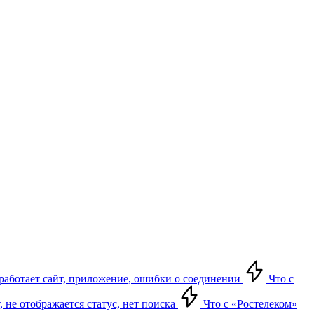
е работает сайт, приложение, ошибки о соединении
Что с
т, не отображается статус, нет поиска
Что с «Ростелеком»