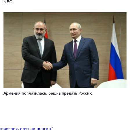
в ЕС
Армения поплатилась, решив предать Россию
езновения, идут ли поиски?