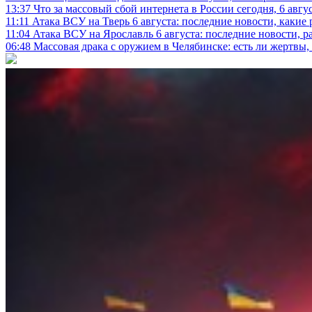
13:37
Что за массовый сбой интернета в России сегодня, 6 авгу
11:11
Атака ВСУ на Тверь 6 августа: последние новости, какие р
11:04
Атака ВСУ на Ярославль 6 августа: последние новости, р
06:48
Массовая драка с оружием в Челябинске: есть ли жертвы