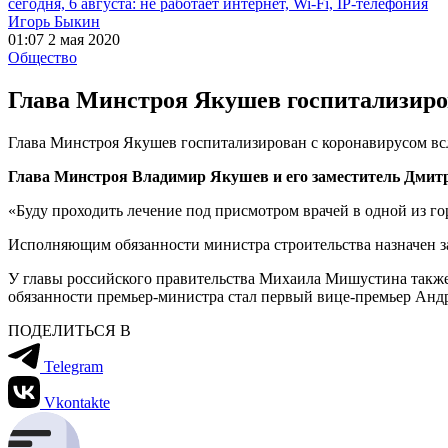
сегодня, 6 августа: не работает интернет, Wi-Fi, IP-телефония
Игорь Быкин
01:07 2 мая 2020
Общество
Глава Минстроя Якушев госпитализиро
Глава Минстроя Якушев госпитализирован с коронавирусом в
Глава Минстроя Владимир Якушев и его заместитель Дмитр
«Буду проходить лечение под присмотром врачей в одной из г
Исполняющим обязанности министра строительства назначен 
У главы российского правительства Михаила Мишустина также 
обязанности премьер-министра стал первый вице-премьер Андр
ПОДЕЛИТЬСЯ В
Telegram
Vkontakte