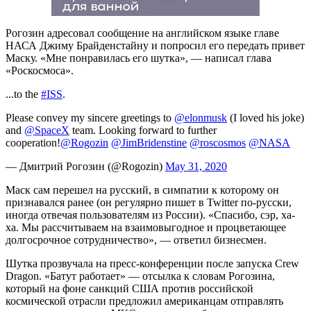
Рогозин адресовал сообщение на английском языке главе
НАСА Джиму Брайденстайну и попросил его передать привет
Маску. «Мне понравилась его шутка», — написал глава
«Роскосмоса».
...to the
#ISS
.
Please convey my sincere greetings to
@elonmusk
(I loved his joke)
and
@SpaceX
team. Looking forward to further
cooperation!
@Rogozin
@JimBridenstine
@roscosmos
@NASA
— Дмитрий Рогозин (@Rogozin)
May 31, 2020
Маск сам перешел на русский, в симпатии к которому он
признавался ранее (он регулярно пишет в Twitter по‑русски,
иногда отвечая пользователям из России). «Спасибо, сэр, ха-
ха. Мы рассчитываем на взаимовыгодное и процветающее
долгосрочное сотрудничество», — ответил бизнесмен.
Шутка прозвучала на пресс-конференции после запуска Crew
Dragon. «Батут работает» — отсылка к словам Рогозина,
который на фоне санкций США против российской
космической отрасли предложил американцам отправлять