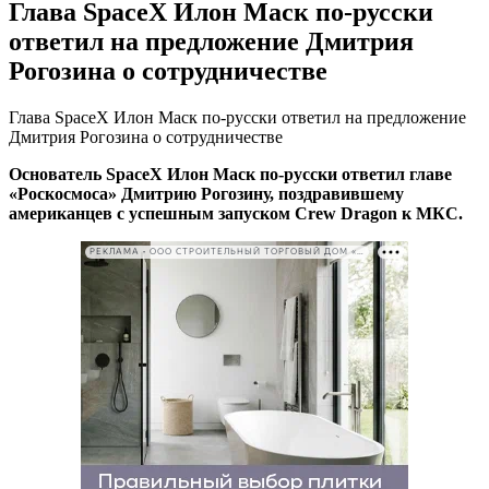
Глава SpaсeX Илон Маск по‑русски
ответил на предложение Дмитрия
Рогозина о сотрудничестве
Глава SpaсeX Илон Маск по‑русски ответил на предложение
Дмитрия Рогозина о сотрудничестве
Основатель SpaсeX Илон Маск по‑русски ответил главе
«Роскосмоса» Дмитрию Рогозину, поздравившему
американцев с успешным запуском Crew Dragon к МКС.
РЕКЛАМА • ООО СТРОИТЕЛЬНЫЙ ТОРГОВЫЙ ДОМ «ПЕТРОВИЧ». ИНН: 7802348846