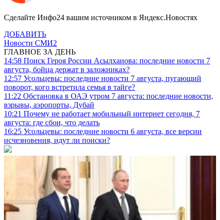
Сделайте Инфо24 вашим источником в Яндекс.Новостях
ДОБАВИТЬ
Новости СМИ2
ГЛАВНОЕ ЗА ДЕНЬ
14:58
Поиск Героя России Асылханова: последние новости 7
августа, бойца держат в заложниках?
12:57
Усольцевы: последние новости 7 августа, пугающий
поворот, кого встретила семья в тайге?
11:22
Обстановка в ОАЭ утром 7 августа: последние новости,
взрывы, аэропорты, Дубай
10:21
Почему не работает мобильный интернет сегодня, 7
августа: где сбои, что делать
16:25
Усольцевы: последние новости 6 августа, все версии
исчезновения, идут ли поиски?