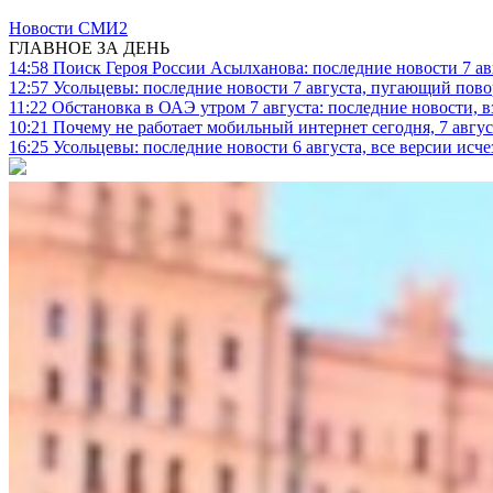
Новости СМИ2
ГЛАВНОЕ ЗА ДЕНЬ
14:58
Поиск Героя России Асылханова: последние новости 7 ав
12:57
Усольцевы: последние новости 7 августа, пугающий повор
11:22
Обстановка в ОАЭ утром 7 августа: последние новости, 
10:21
Почему не работает мобильный интернет сегодня, 7 август
16:25
Усольцевы: последние новости 6 августа, все версии исч