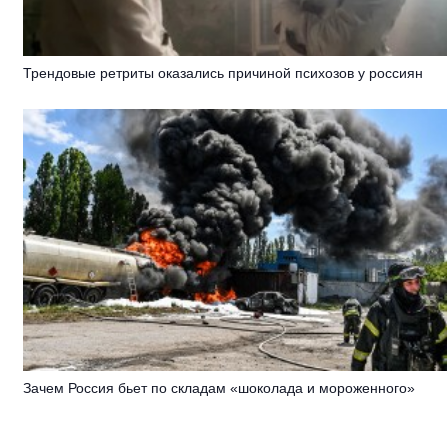
Трендовые ретриты оказались причиной психозов у россиян
Зачем Россия бьет по складам «шоколада и мороженного»