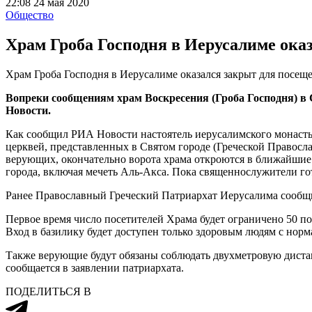
22:08 24 мая 2020
Общество
Храм Гроба Господня в Иерусалиме ока
Храм Гроба Господня в Иерусалиме оказался закрыт для посе
Вопреки сообщениям храм Воскресения (Гроба Господня) в 
Новости.
Как сообщил РИА Новости настоятель иерусалимского монасты
церквей, представленных в Святом городе (Греческой Правосл
верующих, окончательно ворота храма откроются в ближайшие 
города, включая мечеть Аль-Акса. Пока священнослужители го
Ранее Православный Греческий Патриархат Иерусалима сообщил
Первое время число посетителей Храма будет ограничено 50 
Вход в базилику будет доступен только здоровым людям с норм
Также верующие будут обязаны соблюдать двухметровую дистан
сообщается в заявлении патриархата.
ПОДЕЛИТЬСЯ В