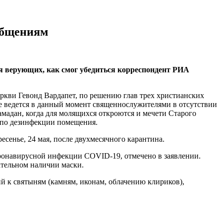
общениям
ля верующих, как смог убедиться корреспондент РИА
кви Гевонд Вардапет, по решению глав трех христианских
ме ведется в данный момент священнослужителями в отсутствии
амадан, когда для молящихся откроются и мечети Старого
ы по дезинфекции помещения.
сенье, 24 мая, после двухмесячного карантина.
оронавирусной инфекции COVID-19, отмечено в заявлении.
ательном наличии маски.
й к святыням (камням, иконам, облачению клириков),