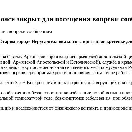
зался закрыт для посещения вопреки со
щения вопреки сообщениям
Старом городе Иерусалима оказался закрыт в воскресенье д
ря Святых Архангелов архимандрит армянской апостольской цер
авной, Армянской Апостольской и Католической), служба в хра
два дня, сразу после окончания священного месяца мусульман Р
товят церковь для приема христиан, проводя в том числе работ
, что Храм Воскресения вновь откроется для верующих в воскре
по соображениям безопасности и во избежание новой вспышки к
альной температурой тела, без симптомов заболевания, при обяз
цию и воздерживаться от физического контакта и прикосновени