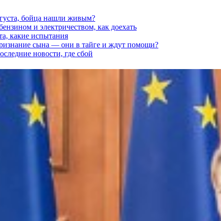
вгуста, бойца нашли живым?
 бензином и электричеством, как доехать
та, какие испытания
признание сына — они в тайге и ждут помощи?
последние новости, где сбой