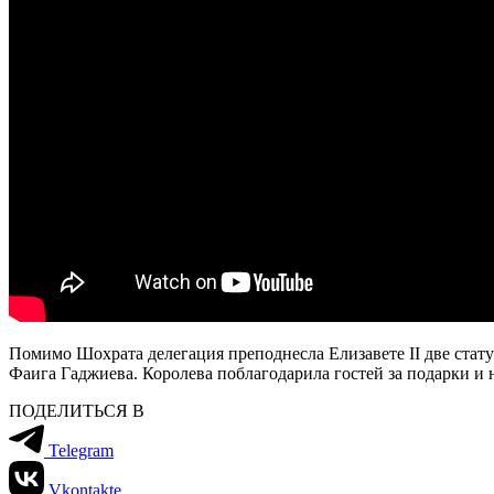
Помимо Шохрата делегация преподнесла Елизавете II две стат
Фаига Гаджиева. Королева поблагодарила гостей за подарки и
ПОДЕЛИТЬСЯ В
Telegram
Vkontakte