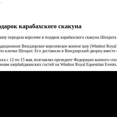
ы
одарок карабахского скакуна
оу передала королеве в подарок карабахского скакуна Шохрата
ционное Виндзорское королевское конное шоу (Windsor Royal Equ
по кличке Шохрат. Его доставили в Виндзорский дворец вместе 
ь с 12 по 15 мая, возглавлял президент Федерации конного спо
иям азербайджанских гостей на Windsor Royal Equestrian Events.