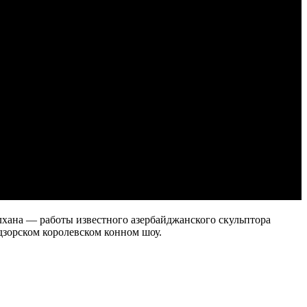
лхана — работы известного азербайджанского скульптора
дзорском королевском конном шоу.