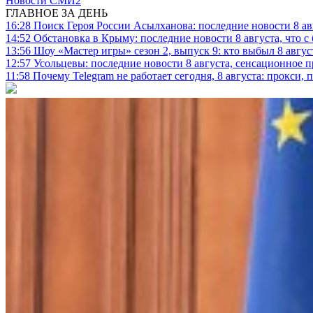
Новости СМИ2
ГЛАВНОЕ ЗА ДЕНЬ
16:28
Поиск Героя России Асылханова: последние новости 8 а
14:52
Обстановка в Крыму: последние новости 8 августа, что с
13:56
Шоу «Мастер игры» сезон 2, выпуск 9: кто выбыл 8 авгус
12:57
Усольцевы: последние новости 8 августа, сенсационное 
11:58
Почему Telegram не работает сегодня, 8 августа: прокси, 