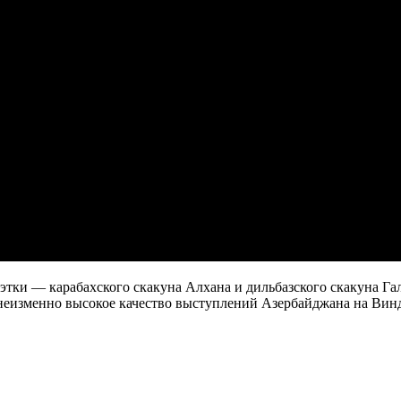
уэтки — карабахского скакуна Алхана и дильбазского скакуна Га
 неизменно высокое качество выступлений Азербайджана на Вин