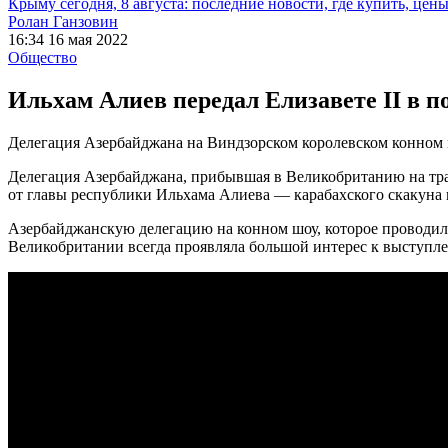
Крыму сегодня, 8 августа: последние новости, где купить, цен
Ролан Ганзовин
16:34 16 мая 2022
Общество
Ильхам Алиев передал Елизавете II в п
Делегация Азербайджана на Виндзорском королевском конном ш
Делегация Азербайджана, прибывшая в Великобританию на тради
от главы республики Ильхама Алиева — карабахского скакуна 
Азербайджанскую делегацию на конном шоу, которое проводилос
Великобритании всегда проявляла большой интерес к выступлен