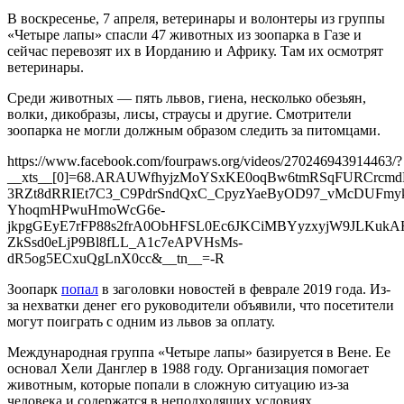
В воскресенье, 7 апреля, ветеринары и волонтеры из группы
«Четыре лапы» спасли 47 животных из зоопарка в Газе и
сейчас перевозят их в Иорданию и Африку. Там их осмотрят
ветеринары.
Среди животных — пять львов, гиена, несколько обезьян,
волки, дикобразы, лисы, страусы и другие. Смотрители
зоопарка не могли должным образом следить за питомцами.
https://www.facebook.com/fourpaws.org/videos/270246943914463/?
__xts__[0]=68.ARAUWfhyjzMoYSxKE0oqBw6tmRSqFURCrcmd
3RZt8dRRIEt7C3_C9PdrSndQxC_CpyzYaeByOD97_vMcDUFmyk5
YhoqmHPwuHmoWcG6e-
jkpgGEyE7rFP88s2frA0ObHFSL0Ec6JKCiMBYyzxyjW9JLKuk
ZkSsd0eLjP9Bl8fLL_A1c7eAPVHsMs-
dR5og5ECxuQgLnX0cc&__tn__=-R
Зоопарк
попал
в заголовки новостей в феврале 2019 года. Из-
за нехватки денег его руководители объявили, что посетители
могут поиграть с одним из львов за оплату.
Международная группа «Четыре лапы» базируется в Вене. Ее
основал Хели Данглер в 1988 году. Организация помогает
животным, которые попали в сложную ситуацию из-за
человека и содержатся в неподходящих условиях.