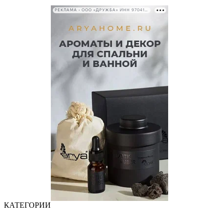
РЕКЛАМА • ООО «ДРУЖБА» ИНН 9704146411
КАТЕГОРИИ