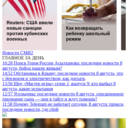
Reuters: США ввели
новые санкции
Как возвращать
против кубинских
ребенку школьный
военных
режим
Новости СМИ2
ГЛАВНОЕ ЗА ДЕНЬ
16:28
Поиск Героя России Асылханова: последние новости 8
августа, бойца нашли живым?
14:52
Обстановка в Крыму: последние новости 8 августа, что
с бензином и электричеством, как доехать
13:56
Шоу «Мастер игры» сезон 2, выпуск 9: кто выбыл 8
августа, какие испытания
12:57
Усольцевы: последние новости 8 августа, сенсационное
признание сына — они в тайге и ждут помощи?
11:58
Почему Telegram не работает сегодня, 8 августа: прокси,
последние новости, где сбой