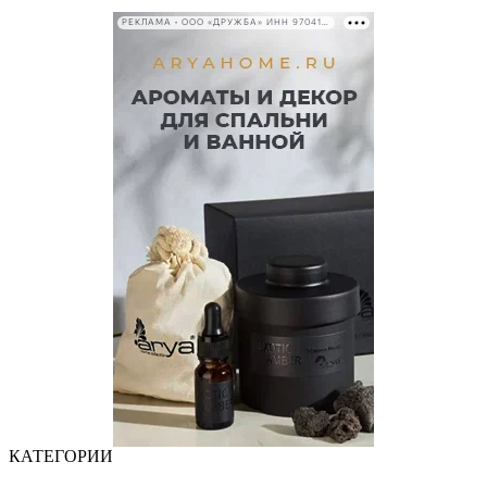
РЕКЛАМА • ООО «ДРУЖБА» ИНН 9704146411
КАТЕГОРИИ