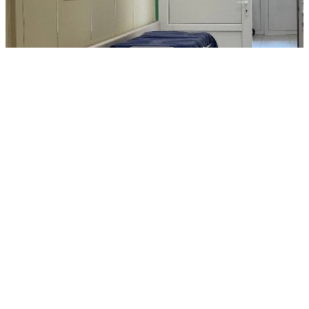
Кардиолог подсказал, как вовремя заметить угрожающий жизни
тромб
РЕКЛАМА • ООО СТРОИТЕЛЬНЫЙ ТОРГОВЫЙ ДОМ «ПЕТРОВИЧ». ИНН: 7802348846