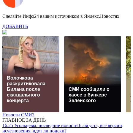
Сделайте Инфо24 вашим источником в Яндекс.Новостях
ДОБАВИТЬ
Волочкова
раскритиковала
Т
Билана после
СМИ сообщили о
к
скандального
хаосе в бункере
ж
концерта
Зеленского
л
Новости СМИ2
ГЛАВНОЕ ЗА ДЕНЬ
16:25
Усольцевы: последние новости 6 августа, все версии
исчезновения, идут ли поиски?