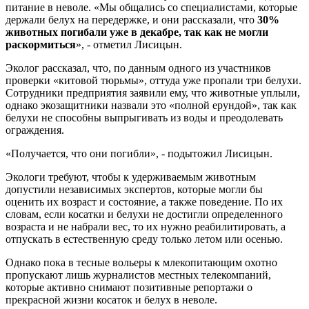
питание в неволе. «Мы общались со специалистами, которые
держали белух на передержке, и они рассказали, что
30%
животных погибали уже в декабре, так как не могли
раскормиться
», - отметил Лисицын.
Эколог рассказал, что, по данным одного из участников
проверки «китовой тюрьмы», оттуда уже пропали три белухи.
Сотрудники предприятия заявили ему, что животные уплыли,
однако экозащитники назвали это «полной ерундой», так как
белухи не способны выпрыгивать из воды и преодолевать
ограждения.
«Получается, что они погибли», - подытожил Лисицын.
Экологи требуют, чтобы к удерживаемым животным
допустили независимых экспертов, которые могли бы
оценить их возраст и состояние, а также поведение. По их
словам, если косатки и белухи не достигли определенного
возраста и не набрали вес, то их нужно реабилитировать, а
отпускать в естественную среду только летом или осенью.
Однако пока в тесные вольеры к млекопитающим охотно
пропускают лишь журналистов местных телекомпаний,
которые активно снимают позитивные репортажи о
прекрасной жизни косаток и белух в неволе.