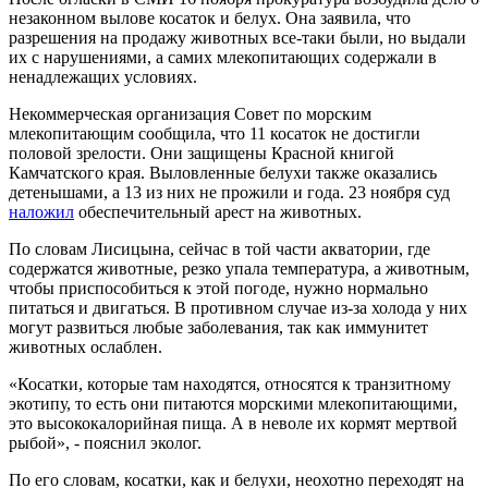
незаконном вылове косаток и белух. Она заявила, что
разрешения на продажу животных все-таки были, но выдали
их с нарушениями, а самих млекопитающих содержали в
ненадлежащих условиях.
Некоммерческая организация Совет по морским
млекопитающим сообщила, что 11 косаток не достигли
половой зрелости. Они защищены Красной книгой
Камчатского края. Выловленные белухи также оказались
детенышами, а 13 из них не прожили и года. 23 ноября суд
наложил
обеспечительный арест на животных.
По словам Лисицына, сейчас в той части акватории, где
содержатся животные, резко упала температура, а животным,
чтобы приспособиться к этой погоде, нужно нормально
питаться и двигаться. В противном случае из-за холода у них
могут развиться любые заболевания, так как иммунитет
животных ослаблен.
«Косатки, которые там находятся, относятся к транзитному
экотипу, то есть они питаются морскими млекопитающими,
это высококалорийная пища. А в неволе их кормят мертвой
рыбой», - пояснил эколог.
По его словам, косатки, как и белухи, неохотно переходят на