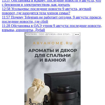
13:57
Обстановка в Крыму: последние новости 9 августа, что
с бензином и электричеством, как доехать
12:58
Усольцевы: последние новости 9 августа, жуткий
поворот, где находятся тела членов семьи?
11:57
Почему Telegram не работает сегодня, 9 августа: прокси,
последние новости, где сбой
11:28
Обстановка в ОАЭ утром 9 августа: последние новости,
взрывы, аэропорты, Дубай
РЕКЛАМА • ООО «ДРУЖБА» ИНН 9704146411