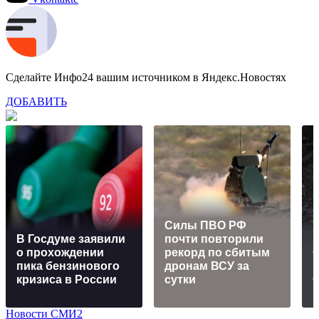
Сделайте Инфо24 вашим источником в Яндекс.Новостях
ДОБАВИТЬ
Cилы ПВО РФ
В Госдуме заявили
почти повторили
о прохождении
рекорд по сбитым
пика бензинового
дронам ВСУ за
м
кризиса в России
сутки
Новости СМИ2