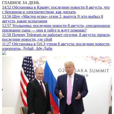
ГЛАВНОЕ ЗА ДЕНЬ
14:52
Обстановка в Крыму: последние новости 8 августа, что
с бензином и электричеством, как доехать
13:56
Шоу «Мастер игры» сезон 2, выпуск 9: кто выбыл 8
августа, какие испытания
12:57
Усольцевы: последние новости 8 августа, сенсационное
признание сына — они в тайге и ждут помощи?
11:58
Почему Telegram не работает сегодня, 8 августа: прокси,
последние новости, где сбой
11:27
Обстановка в ОАЭ утром 8 августа: последние новости,
аэропорты, Дубай, Абу-Даби