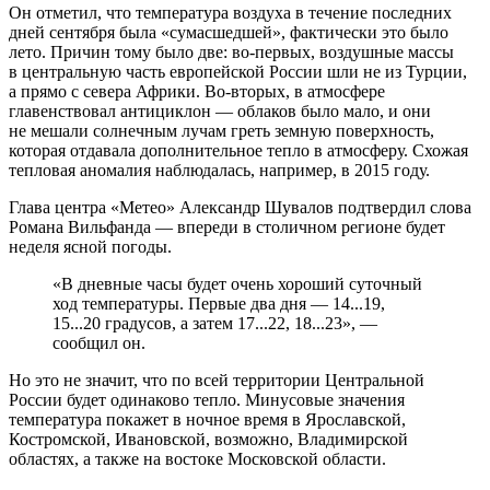
Он отметил, что температура воздуха в течение последних
дней сентября была «сумасшедшей», фактически это было
лето. Причин тому было две: во-первых, воздушные массы
в центральную часть европейской России шли не из Турции,
а прямо с севера Африки. Во-вторых, в атмосфере
главенствовал антициклон — облаков было мало, и они
не мешали солнечным лучам греть земную поверхность,
которая отдавала дополнительное тепло в атмосферу. Схожая
тепловая аномалия наблюдалась, например, в 2015 году.
Глава центра «Метео» Александр Шувалов подтвердил слова
Романа Вильфанда — впереди в столичном регионе будет
неделя ясной погоды.
«В дневные часы будет очень хороший суточный
ход температуры. Первые два дня — 14...19,
15...20 градусов, а затем 17...22, 18...23», —
сообщил он.
Но это не значит, что по всей территории Центральной
России будет одинаково тепло. Минусовые значения
температура покажет в ночное время в Ярославской,
Костромской, Ивановской, возможно, Владимирской
областях, а также на востоке Московской области.