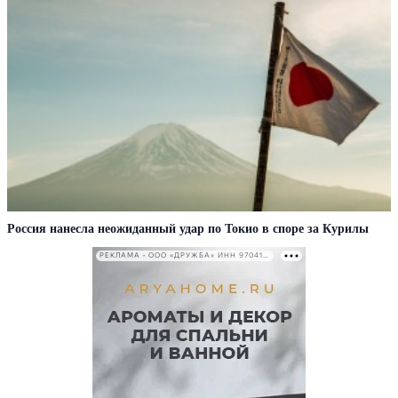
Россия нанесла неожиданный удар по Токио в споре за Курилы
РЕКЛАМА • ООО «ДРУЖБА» ИНН 9704146411