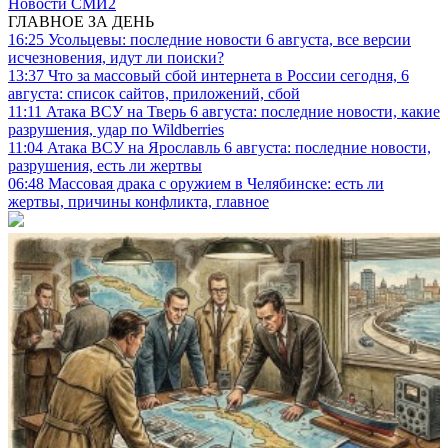
Новости СМИ2
ГЛАВНОЕ ЗА ДЕНЬ
16:25
Усольцевы: последние новости 6 августа, все версии
исчезновения, идут ли поиски?
13:37
Что за массовый сбой интернета в России сегодня, 6
августа: список сайтов, приложений, сбой
11:11
Атака ВСУ на Тверь 6 августа: последние новости, какие
разрушения, удар по Wildberries
11:04
Атака ВСУ на Ярославль 6 августа: последние новости,
разрушения, есть ли жертвы
06:48
Массовая драка с оружием в Челябинске: есть ли
жертвы, причины конфликта, главное