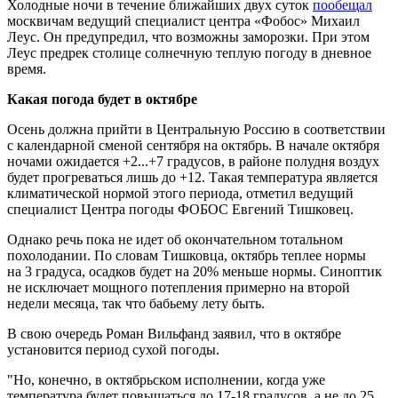
Холодные ночи в течение ближайших двух суток
пообещал
москвичам ведущий специалист центра «Фобос» Михаил
Леус. Он предупредил, что возможны заморозки. При этом
Леус предрек столице солнечную теплую погоду в дневное
время.
Какая погода будет в октябре
Осень должна прийти в Центральную Россию в соответствии
с календарной сменой сентября на октябрь. В начале октября
ночами ожидается +2...+7 градусов, в районе полудня воздух
будет прогреваться лишь до +12. Такая температура является
климатической нормой этого периода, отметил ведущий
специалист Центра погоды ФОБОС Евгений Тишковец.
Однако речь пока не идет об окончательном тотальном
похолодании. По словам Тишковца, октябрь теплее нормы
на 3 градуса, осадков будет на 20% меньше нормы. Синоптик
не исключает мощного потепления примерно на второй
недели месяца, так что бабьему лету быть.
В свою очередь Роман Вильфанд заявил, что в октябре
установится период сухой погоды.
"Но, конечно, в октябрьском исполнении, когда уже
температура будет повышаться до 17-18 градусов, а не до 25,