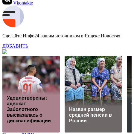
Vkontakte
Сделайте Инфо24 вашим источником в Яндекс.Новостях
ДОБАВИТЬ
Удовлетворены:
адвокат
Заболотного
Назван размер
высказалась о
средней пенсии в
дисквалификации
России