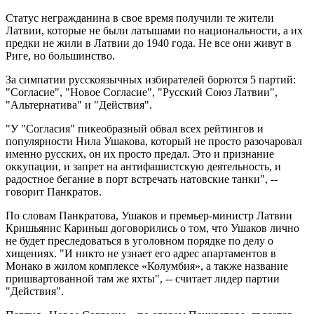
Статус негражданина в свое время получили те жители
Латвии, которые не были латышами по национальности, а их
предки не жили в Латвии до 1940 года. Не все они живут в
Риге, но большинство.
За симпатии русскоязычных избирателей борются 5 партий:
"Согласие", "Новое Согласие", "Русский Союз Латвии",
"Альтернатива" и "Действия".
"У "Согласия" пикеобразный обвал всех рейтингов и
популярности Нила Ушакова, который не просто разочаровал
именно русских, он их просто предал. Это и признание
оккупации, и запрет на антифашистскую деятельность, и
радостное бегание в порт встречать натовские танки", --
говорит Панкратов.
По словам Панкратова, Ушаков и премьер-министр Латвии
Кришьянис Кариньш договорились о том, что Ушаков лично
не будет преследоваться в уголовном порядке по делу о
хищениях. "И никто не узнает его адрес апартаментов в
Монако в жилом комплексе «Колумбия», а также название
пришвартованной там же яхты", -- считает лидер партии
"Действия".