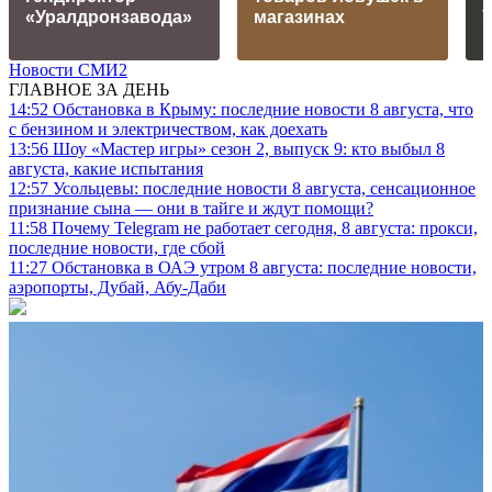
«Уралдронзавода»
магазинах
Новости СМИ2
ГЛАВНОЕ ЗА ДЕНЬ
14:52
Обстановка в Крыму: последние новости 8 августа, что
с бензином и электричеством, как доехать
13:56
Шоу «Мастер игры» сезон 2, выпуск 9: кто выбыл 8
августа, какие испытания
12:57
Усольцевы: последние новости 8 августа, сенсационное
признание сына — они в тайге и ждут помощи?
11:58
Почему Telegram не работает сегодня, 8 августа: прокси,
последние новости, где сбой
11:27
Обстановка в ОАЭ утром 8 августа: последние новости,
аэропорты, Дубай, Абу-Даби