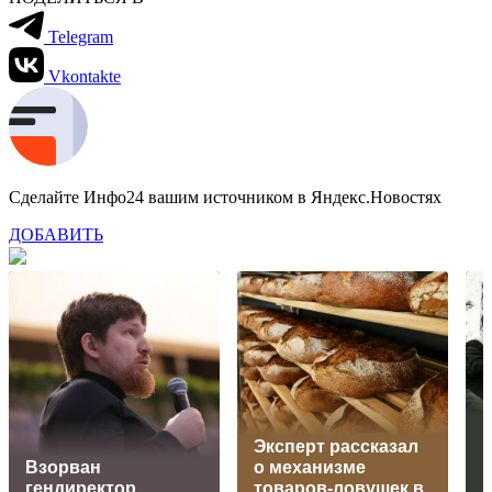
Telegram
Vkontakte
Сделайте Инфо24 вашим источником в Яндекс.Новостях
ДОБАВИТЬ
В
Эксперт рассказал
Взорван
о механизме
гендиректор
товаров-ловушек в