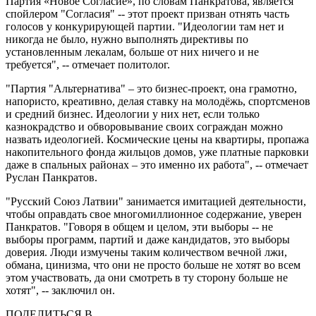
Партия «Новое Согласие», по словам Панкратова, является
спойлером "Согласия" -- этот проект призван отнять часть
голосов у конкурирующей партии. "Идеологии там нет и
никогда не было, нужно выполнять директивы по
установленным лекалам, больше от них ничего и не
требуется", -- отмечает политолог.
"Партия "Альтернатива" – это бизнес-проект, она грамотно,
напористо, креативно, делая ставку на молодёжь, спортсменов
и средний бизнес. Идеологии у них нет, если только
казнокрадство и обворовывание своих сограждан можно
назвать идеологией. Космические цены на квартиры, пропажа
накопительного фонда жильцов домов, уже платные парковки
даже в спальных районах – это именно их работа", -- отмечает
Руслан Панкратов.
"Русский Союз Латвии" занимается имитацией деятельности,
чтобы оправдать свое многомиллионное содержание, уверен
Панкратов. "Говоря в общем и целом, эти выборы -- не
выборы программ, партий и даже кандидатов, это выборы
доверия. Люди измучены таким количеством вечной лжи,
обмана, цинизма, что они не просто больше не хотят во всем
этом участвовать, да они смотреть в ту сторону больше не
хотят", -- заключил он.
ПОДЕЛИТЬСЯ В