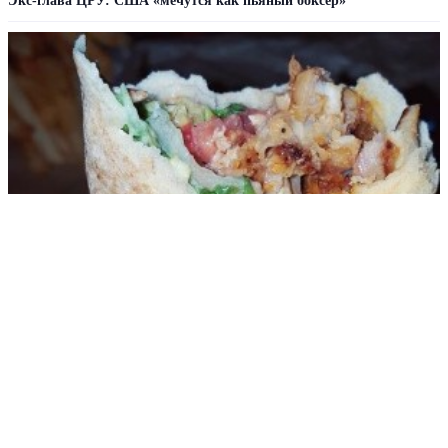
Экс-глава ЦРУ: США «мечутся как пьяный боксер»
В Роскачестве рассказали, как распознать опасную шаурму
РЕКЛАМА • ООО «ДРУЖБА» ИНН 9704146411