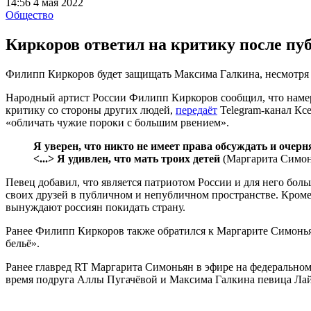
14:56 4 мая 2022
Общество
Киркоров ответил на критику после п
Филипп Киркоров будет защищать Максима Галкина, несмотря 
Народный артист России Филипп Киркоров сообщил, что намере
критику со стороны других людей,
передаёт
Telegram-канал Ксе
«обличать чужие пороки с большим рвением».
Я уверен, что никто не имеет права обсуждать и очер
<...> Я удивлен, что мать троих детей
(Маргарита Симо
Певец добавил, что является патриотом России и для него боль
своих друзей в публичном и непубличном пространстве. Кроме
вынуждают россиян покидать страну.
Ранее Филипп Киркоров также обратился к Маргарите Симоньян 
бельё».
Ранее главред RT Маргарита Симоньян в эфире на федерально
время подруга Аллы Пугачёвой и Максима Галкина певица Ла