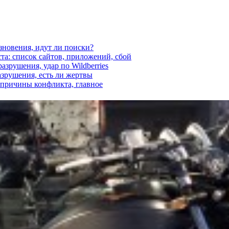
езновения, идут ли поиски?
ста: список сайтов, приложений, сбой
азрушения, удар по Wildberries
азрушения, есть ли жертвы
, причины конфликта, главное