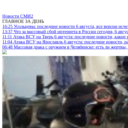
Новости СМИ2
ГЛАВНОЕ ЗА ДЕНЬ
16:25
Усольцевы: последние новости 6 августа, все версии исч
13:37
Что за массовый сбой интернета в России сегодня, 6 авгу
11:11
Атака ВСУ на Тверь 6 августа: последние новости, какие р
11:04
Атака ВСУ на Ярославль 6 августа: последние новости, р
06:48
Массовая драка с оружием в Челябинске: есть ли жертвы