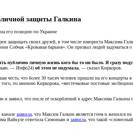
убличной защиты Галкина
на его позицию по Украине
н защищать своих друзей, в том числе юмориста Максима Галки
нии Собчак «Кровавая барыня». Он призвал людей задуматься о т
нять публично личную жизнь кого бы то ни было. Я сразу под
ньян. — Инфо24)
об этом не подумала
, — сказал Киркоров.
шая честь, что более 30 тысяч человек пришли на его концерты 
 того, по мнению Киркорова, «местечковые постовые эксбициони
и заявил, что после её оскорблений в адрес Максима Галкина на
м канале
заявила
, что Максим Галкин является геем и женился на
йма Вайкуле ответила Симоньян и
заявила
, что такой «словесны