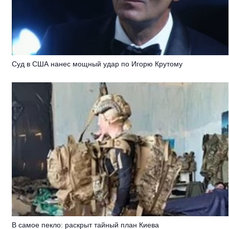
Суд в США нанес мощный удар по Игорю Крутому
В самое пекло: раскрыт тайный план Киева