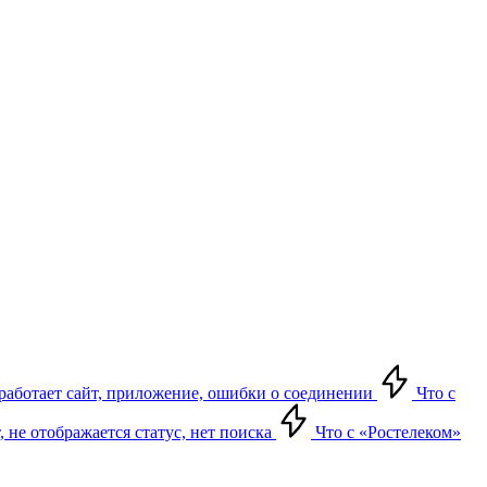
е работает сайт, приложение, ошибки о соединении
Что с
т, не отображается статус, нет поиска
Что с «Ростелеком»