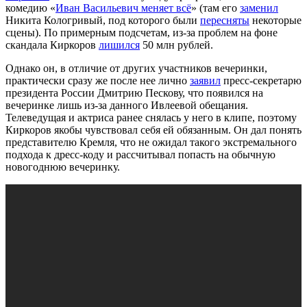
комедию «
Иван Васильевич меняет всё
» (там его
заменил
Никита Кологривый, под которого были
пересняты
некоторые
сцены). По примерным подсчетам, из-за проблем на фоне
скандала Киркоров
лишился
50 млн рублей.
Однако он, в отличие от других участников вечеринки,
практически сразу же после нее лично
заявил
пресс-секретарю
президента России Дмитрию Пескову, что появился на
вечеринке лишь из-за данного Ивлеевой обещания.
Телеведущая и актриса ранее снялась у него в клипе, поэтому
Киркоров якобы чувствовал себя ей обязанным. Он дал понять
представителю Кремля, что не ожидал такого экстремального
подхода к дресс-коду и рассчитывал попасть на обычную
новогоднюю вечеринку.