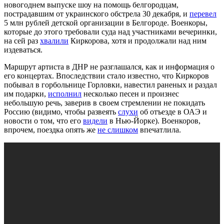
новогоднем выпуске шоу на помощь белгородцам,
пострадавшим от украинского обстрела 30 декабря, и
перевел
5 млн рублей детской организации в Белгороде. Военкоры,
которые до этого требовали суда над участниками вечеринки,
на сей раз
хвалили
Киркорова, хотя и продолжали над ним
издеваться.
Маршрут артиста в ДНР не разглашался, как и информация о
его концертах. Впоследствии стало известно, что Киркоров
побывал в горбольнице Горловки, навестил раненых и раздал
им подарки,
исполнил
несколько песен и произнес
небольшую речь, заверив в своем стремлении не покидать
Россию (видимо, чтобы развеять
слухи
об отъезде в ОАЭ и
новости о том, что его
видели
в Нью-Йорке). Военкоров,
впрочем, поездка опять же
не слишком
впечатлила.