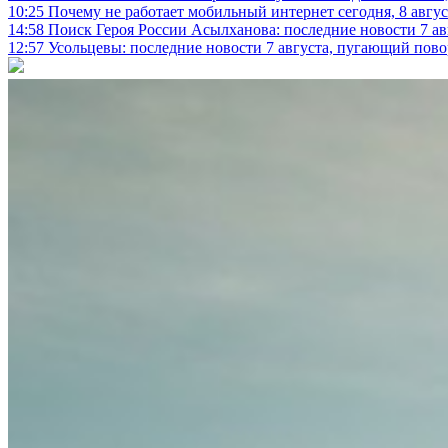
10:25
Почему не работает мобильный интернет сегодня, 8 август
14:58
Поиск Героя России Асылханова: последние новости 7 ав
12:57
Усольцевы: последние новости 7 августа, пугающий повор