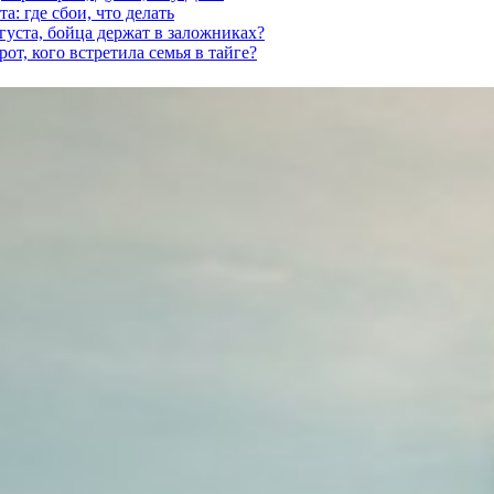
а: где сбои, что делать
густа, бойца держат в заложниках?
от, кого встретила семья в тайге?