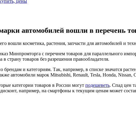
 купить, цены
 марки автомобилей вошли в перечень то
его вошли косметика, растения, запчасти для автомобилей и тех
аз Минпромторга с перечнем товаров для параллельного импорта
а в страну товаров без разрешения правообладателя.
брендам и категориям. Так, например, в списке значатся растен
же автомобили марок Mitsubishi, Renault, Tesla, Honda, Nissan, C
оторые категории товаров в России могут
подешеветь
. Спад цен т
, дисконт, например, на смартфоны к текущим ценам может соста