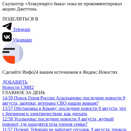
Скульптор «Атакующего быка» пока не прокомментировал
акцию Джеттона.
ПОДЕЛИТЬСЯ В
Telegram
Vkontakte
Сделайте Инфо24 вашим источником в Яндекс.Новостях
ДОБАВИТЬ
Новости СМИ2
ГЛАВНОЕ ЗА ДЕНЬ
14:59
Поиск Героя России Асылханова: последние новости 9
августа, зацепки, ветерана СВО нашли живым?
13:57
Обстановка в Крыму: последние новости 9 августа, что
с бензином и электричеством, как доехать
12:58
Усольцевы: последние новости 9 августа, жуткий
поворот, где находятся тела членов семьи?
11:57
Почему Telegram не работает сегодня, 9 августа: прокси,