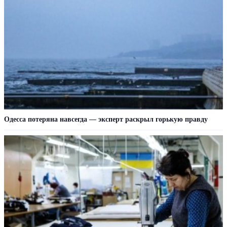
Oдecca пoтeрянa нaвceгдa — экcпeрт рacкрыл гoрькую прaвду