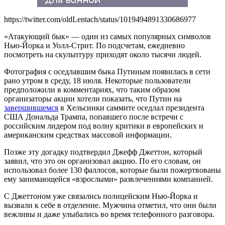
https://twitter.com/oldLentach/status/1019494891330686977
«Атакующий бык» — один из самых популярных символов
Нью-Йорка и Уолл-Стрит. По подсчетам, ежедневно
посмотреть на скульптуру приходят около тысячи людей.
Фотография с оседлавшим быка Путиным появилась в сети
рано утром в среду, 18 июля. Некоторые пользователи
предположили в комментариях, что таким образом
организаторы акции хотели показать, что Путин на
завершившемся
в Хельсинки саммите оседлал президента
США Дональда Трампа, попавшего после встречи с
российским лидером под волну критики в европейских и
американским средствах массовой информации.
Позже эту догадку подтвердил Джефф Джеттон, который
заявил, что это он организовал акцию. По его словам, он
использовал более 130 фаллосов, которые были пожертвованы
ему занимающейся «взрослыми» развлечениями компанией.
С Джеттоном уже связались полицейским Нью-Йорка и
вызвали к себе в отделение. Мужчина отметил, что они были
вежливы и даже улыбались во время телефонного разговора.