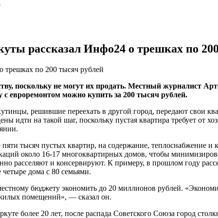
ы
уты рассказал Инфо24 о трешках по 200
о трешках по 200 тысяч рублей
ву, поскольку не могут их продать. Местный журналист Арте
 с евроремонтом можно купить за 200 тысяч рублей.
утинцы, решившие переехать в другой город, передают свои кв
ены идти на такой шаг, поскольку пустая квартира требует от 
оянии.
 пяти тысяч пустых квартир, на содержание, теплоснабжение и 
каций около 16-17 многоквартирных домов, чтобы минимизирова
нно расселяют и консервируют. К примеру, в прошлом году рас
 четыре дома с 80 семьями.
 местному бюджету экономить до 20 миллионов рублей. «Эконом
жилых помещений», — сказал он.
уте более 20 лет, после распада Советского Союза город столк