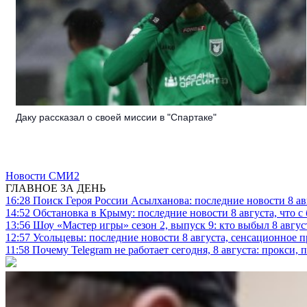
Даку рассказал о своей миссии в "Спартаке"
Новости СМИ2
ГЛАВНОЕ ЗА ДЕНЬ
16:28
Поиск Героя России Асылханова: последние новости 8 а
14:52
Обстановка в Крыму: последние новости 8 августа, что с
13:56
Шоу «Мастер игры» сезон 2, выпуск 9: кто выбыл 8 авгус
12:57
Усольцевы: последние новости 8 августа, сенсационное 
11:58
Почему Telegram не работает сегодня, 8 августа: прокси, 