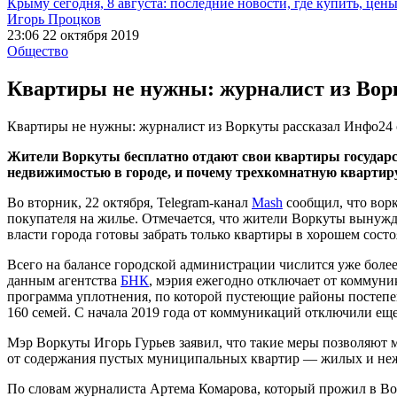
Крыму сегодня, 8 августа: последние новости, где купить, цен
Игорь Процков
23:06 22 октября 2019
Общество
Квартиры не нужны: журналист из Ворк
Квартиры не нужны: журналист из Воркуты рассказал Инфо24 
Жители Воркуты бесплатно отдают свои квартиры государст
недвижимостью в городе, и почему трехкомнатную квартиру
Во вторник, 22 октября, Telegram-канал
Mash
сообщил, что ворк
покупателя на жилье. Отмечается, что жители Воркуты вынужд
власти города готовы забрать только квартиры в хорошем сост
Всего на балансе городской администрации числится уже более
данным агентства
БНК
, мэрия ежегодно отключает от коммуни
программа уплотнения, по которой пустеющие районы постепе
160 семей. С начала 2019 года от коммуникаций отключили еще
Мэр Воркуты Игорь Гурьев заявил, что такие меры позволяют
от содержания пустых муниципальных квартир — жилых и не
По словам журналиста Артема Комарова, который прожил в Ворк