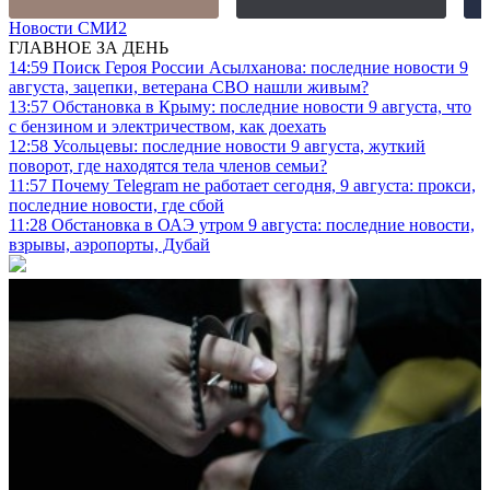
Новости СМИ2
ГЛАВНОЕ ЗА ДЕНЬ
14:59
Поиск Героя России Асылханова: последние новости 9
августа, зацепки, ветерана СВО нашли живым?
13:57
Обстановка в Крыму: последние новости 9 августа, что
с бензином и электричеством, как доехать
12:58
Усольцевы: последние новости 9 августа, жуткий
поворот, где находятся тела членов семьи?
11:57
Почему Telegram не работает сегодня, 9 августа: прокси,
последние новости, где сбой
11:28
Обстановка в ОАЭ утром 9 августа: последние новости,
взрывы, аэропорты, Дубай