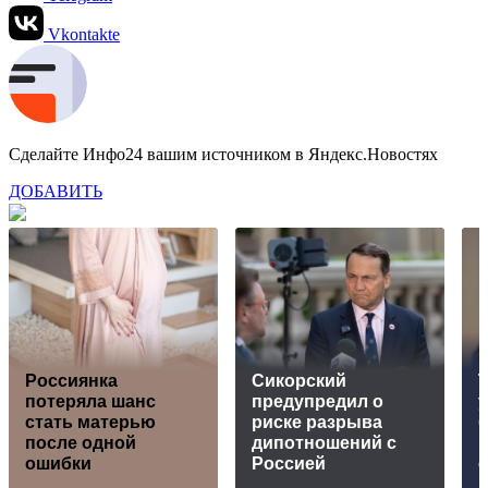
Vkontakte
Сделайте Инфо24 вашим источником в Яндекс.Новостях
ДОБАВИТЬ
Россиянка
Сикорский
Т
потеряла шанс
предупредил о
у
стать матерью
риске разрыва
после одной
дипотношений с
ошибки
Россией