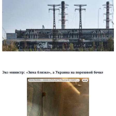
Экс-министр: «Зима близко», а Украина на пороховой бочке
РЕКЛАМА • ООО СТРОИТЕЛЬНЫЙ ТОРГОВЫЙ ДОМ «ПЕТРОВИЧ». ИНН: 7802348846