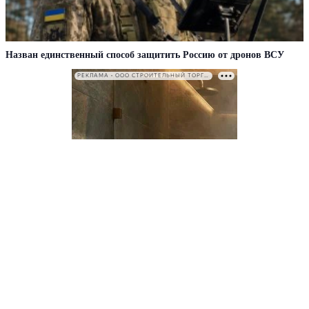
Назван единственный способ защитить Россию от дронов ВСУ
РЕКЛАМА • ООО СТРОИТЕЛЬНЫЙ ТОРГОВЫЙ ДОМ «ПЕТРОВИЧ». ИНН: 7802348846