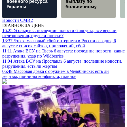
военного ресурса
выплату по
э
Украины
больничному
Новости СМИ2
ГЛАВНОЕ ЗА ДЕНЬ
16:25
Усольцевы: последние новости 6 августа, все версии
исчезновения, идут ли поиски?
13:37
Что за массовый сбой интернета в России сегодня, 6
августа: список сайтов, приложений, сбой
11:11
Атака ВСУ на Тверь 6 августа: последние новости, какие
разрушения, удар по Wildberries
11:04
Атака ВСУ на Ярославль 6 августа: последние новости,
разрушения, есть ли жертвы
06:48
Массовая драка с оружием в Челябинске: есть ли
жертвы, причины конфликта, главное