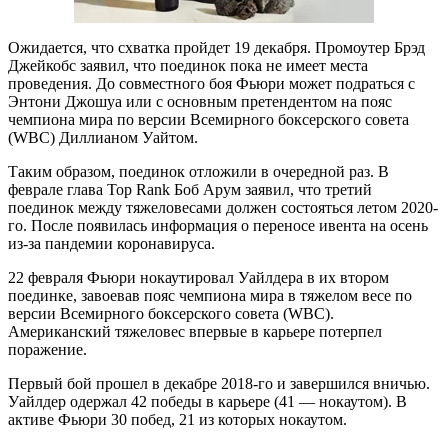
Ожидается, что схватка пройдет 19 декабря. Промоутер Брэд
Джейкобс заявил, что поединок пока не имеет места
проведения. До совместного боя Фьюри может подраться с
Энтони Джошуа или с основным претендентом на пояс
чемпиона мира по версии Всемирного боксерского совета
(WBC) Диллианом Уайтом.
Таким образом, поединок отложили в очередной раз. В
феврале глава Top Rank Боб Арум заявил, что третий
поединок между тяжеловесами должен состояться летом 2020-
го. После появилась информация о переносе ивента на осень
из-за пандемии коронавируса.
22 февраля Фьюри нокаутировал Уайлдера в их втором
поединке, завоевав пояс чемпиона мира в тяжелом весе по
версии Всемирного боксерского совета (WBC).
Американский тяжеловес впервые в карьере потерпел
поражение.
Первый бой прошел в декабре 2018-го и завершился вничью.
Уайлдер одержал 42 победы в карьере (41 — нокаутом). В
активе Фьюри 30 побед, 21 из которых нокаутом.