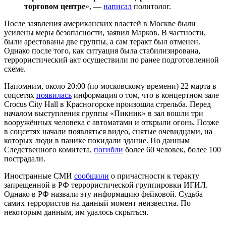
торговом центре
», —
написал
политолог.
После заявления американских властей в Москве были
усилены меры безопасности, заявил Марков. В частности,
были арестованы две группы, а сам теракт был отменен.
Однако после того, как ситуация была стабилизирована,
террористический акт осуществили по ранее подготовленной
схеме.
Напомним, около 20:00 (по московскому времени) 22 марта в
соцсетях
появилась
информация о том, что в концертном зале
Crocus City Hall в Красногорске произошла стрельба. Перед
началом выступления группы «Пикник» в зал вошли три
вооружённых человека с автоматами и открыли огонь. Позже
в соцсетях начали появляться видео, снятые очевидцами, на
которых люди в панике покидали здание. По данным
Следственного комитета,
погибли
более 60 человек, более 100
пострадали.
Иностранные СМИ
сообщили
о причастности к теракту
запрещенной в РФ террористической группировки ИГИЛ.
Однако в РФ назвали эту информацию фейковой. Судьба
самих террористов на данный момент неизвестна. По
некоторым данным, им удалось скрыться.