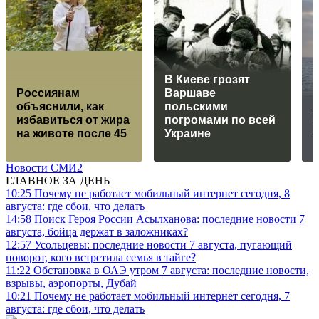
В Киеве грозят
Россиянам
Варшаве
объяснили, как
польскими
избавиться от жира
погромами по всей
о
на животе после 45
Украине
Новости СМИ2
ГЛАВНОЕ ЗА ДЕНЬ
10:25
Почему не работает мобильный интернет сегодня, 8
августа: где сбои, что делать
14:58
Поиск Героя России Асылханова: последние новости 7
августа, бойца держат в заложниках?
12:57
Усольцевы: последние новости 7 августа, пугающий
поворот, кого встретила семья в тайге?
11:22
Обстановка в ОАЭ утром 7 августа: последние новости,
взрывы, аэропорты, Дубай
10:21
Почему не работает мобильный интернет сегодня, 7
августа: где сбои, что делать