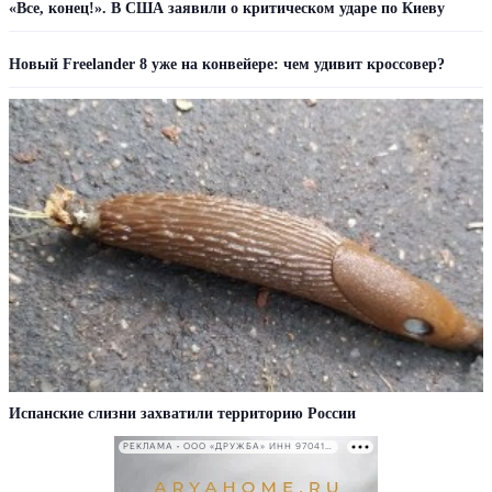
«Все, конец!». В США заявили о критическом ударе по Киеву
Новый Freelander 8 уже на конвейере: чем удивит кроссовер?
Испанские слизни захватили территорию России
РЕКЛАМА • ООО «ДРУЖБА» ИНН 9704146411