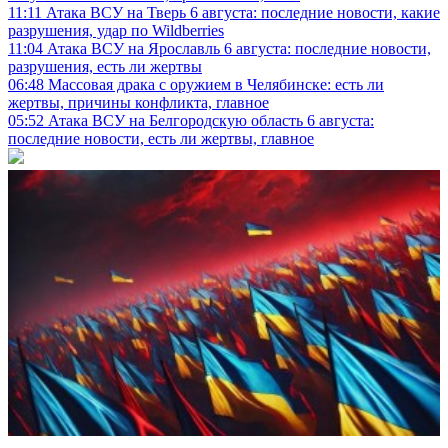
11:11
Атака ВСУ на Тверь 6 августа: последние новости, какие
разрушения, удар по Wildberries
11:04
Атака ВСУ на Ярославль 6 августа: последние новости,
разрушения, есть ли жертвы
06:48
Массовая драка с оружием в Челябинске: есть ли
жертвы, причины конфликта, главное
05:52
Атака ВСУ на Белгородскую область 6 августа:
последние новости, есть ли жертвы, главное