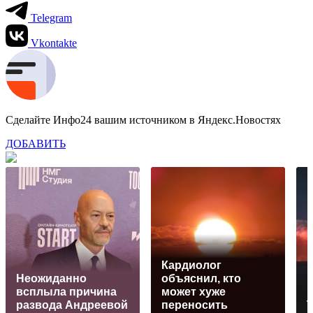
Telegram
Vkontakte
Сделайте Инфо24 вашим источником в Яндекс.Новостях
ДОБАВИТЬ
Кардиолог
Неожиданно
объяснил, кто
всплыла причина
может хуже
развода Андреевой
переносить
Т