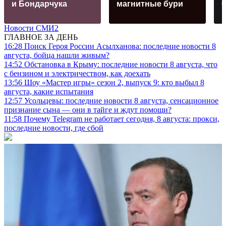
и Бондарчука
магнитные бури
Новости СМИ2
ГЛАВНОЕ ЗА ДЕНЬ
16:28
Поиск Героя России Асылханова: последние новости 8
августа, бойца нашли живым?
14:52
Обстановка в Крыму: последние новости 8 августа, что
с бензином и электричеством, как доехать
13:56
Шоу «Мастер игры» сезон 2, выпуск 9: кто выбыл 8
августа, какие испытания
12:57
Усольцевы: последние новости 8 августа, сенсационное
признание сына — они в тайге и ждут помощи?
11:58
Почему Telegram не работает сегодня, 8 августа: прокси,
последние новости, где сбой