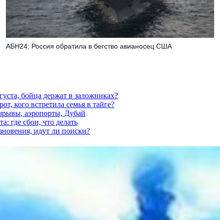
АБН24: Россия обратила в бегство авианосец США
густа, бойца держат в заложниках?
от, кого встретила семья в тайге?
взрывы, аэропорты, Дубай
а: где сбои, что делать
езновения, идут ли поиски?