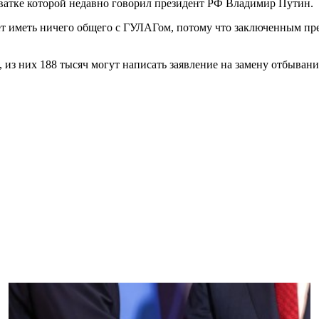
хватке которой недавно говорил президент РФ Владимир Путин.
ет иметь ничего общего с ГУЛАГом, потому что заключенным пре
, из них 188 тысяч могут написать заявление на замену отбыва