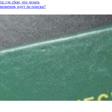
а: где сбои, что делать
езновения, идут ли поиски?