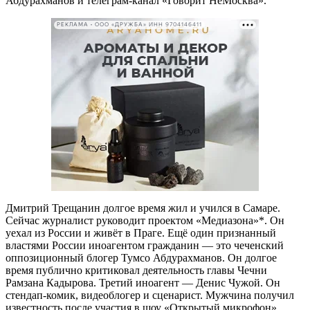
Абдурахманов и телеграм-канал «Говорит НеМосква».
РЕКЛАМА • ООО «ДРУЖБА» ИНН 9704146411
Дмитрий Трещанин долгое время жил и учился в Самаре.
Сейчас журналист руководит проектом «Медиазона»*. Он
уехал из России и живёт в Праге. Ещё один признанный
властями России иноагентом гражданин — это чеченский
оппозиционный блогер Тумсо Абдурахманов. Он долгое
время публично критиковал деятельность главы Чечни
Рамзана Кадырова. Третий иноагент — Денис Чужой. Он
стендап-комик, видеоблогер и сценарист. Мужчина получил
известность после участия в шоу «Открытый микрофон».