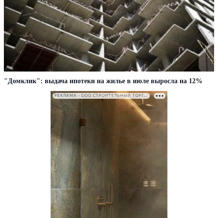
"Домклик": выдача ипотеки на жилье в июле выросла на 12%
РЕКЛАМА • ООО СТРОИТЕЛЬНЫЙ ТОРГОВЫЙ ДОМ «ПЕТРОВИЧ». ИНН: 7802348846