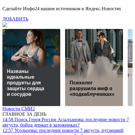
Сделайте Инфо24 вашим источником в Яндекс.Новостях
ДОБАВИТЬ
Названы
идеальные
продукты для
Психолог
защиты сердца
разрушила миф о
п
и сосудов
«подкаблучниках»
Новости СМИ2
ГЛАВНОЕ ЗА ДЕНЬ
14:58
Поиск Героя России Асылханова: последние новости 7
августа, бойца держат в заложниках?
12:57
Усольцевы: последние новости 7 августа, пугающий