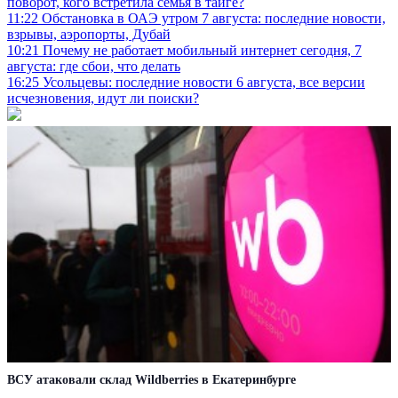
поворот, кого встретила семья в тайге?
11:22
Обстановка в ОАЭ утром 7 августа: последние новости,
взрывы, аэропорты, Дубай
10:21
Почему не работает мобильный интернет сегодня, 7
августа: где сбои, что делать
16:25
Усольцевы: последние новости 6 августа, все версии
исчезновения, идут ли поиски?
ВСУ атаковали склад Wildberries в Екатеринбурге