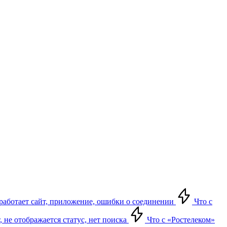
е работает сайт, приложение, ошибки о соединении
Что с
т, не отображается статус, нет поиска
Что с «Ростелеком»