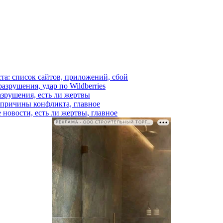
ста: список сайтов, приложений, сбой
азрушения, удар по Wildberries
азрушения, есть ли жертвы
, причины конфликта, главное
 новости, есть ли жертвы, главное
РЕКЛАМА • ООО СТРОИТЕЛЬНЫЙ ТОРГОВЫЙ ДОМ «ПЕТРОВИЧ». ИНН: 7802348846