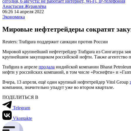
сегодня, 6 августа: не работает интернет, Wi-Fi, IP-телефония
Анастасия Журавлёва
06:26 14 апреля 2022
Экономика
Мировые нефтетрейдеры сократят заку
Reuters: Trafigura поддержит санкции против России
Мировой крупнейший нефтетрейдер Trafigura из Сингапура заяви
крупнейшим закупщиком российской нефти. Также агентство пи
Trafigura в апреле
продала
индийской компании Bharat Petroleum
нефти у российских компаний, в том числе «Роснефти» и «Газ
Вчера, 13 апреля, ещё один крупный нефтетрейдер Vitol Group
компании, значительно упадут уже во втором квартале.
ПОДЕЛИТЬСЯ В
Telegram
Vkontakte