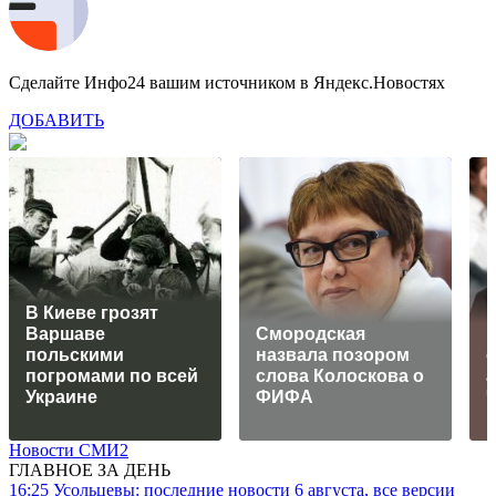
Сделайте Инфо24 вашим источником в Яндекс.Новостях
ДОБАВИТЬ
В Киеве грозят
Варшаве
Смородская
К
польскими
назвала позором
о
погромами по всей
слова Колоскова о
а
Украине
ФИФА
Новости СМИ2
ГЛАВНОЕ ЗА ДЕНЬ
16:25
Усольцевы: последние новости 6 августа, все версии