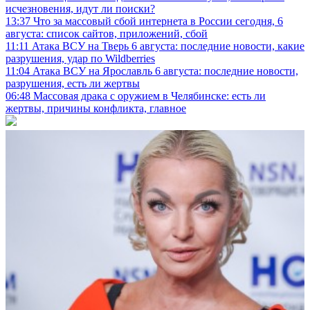
исчезновения, идут ли поиски?
13:37
Что за массовый сбой интернета в России сегодня, 6
августа: список сайтов, приложений, сбой
11:11
Атака ВСУ на Тверь 6 августа: последние новости, какие
разрушения, удар по Wildberries
11:04
Атака ВСУ на Ярославль 6 августа: последние новости,
разрушения, есть ли жертвы
06:48
Массовая драка с оружием в Челябинске: есть ли
жертвы, причины конфликта, главное