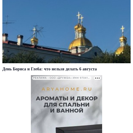
День Бориса и Глеба: что нельзя делать 6 августа
РЕКЛАМА • ООО «ДРУЖБА» ИНН 9704146411