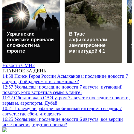
Украинские
В Туве
политики признали
зафиксировали
сложности на
землетрясение
фронте
магнитудой 4,1
Новости СМИ2
ГЛАВНОЕ ЗА ДЕНЬ
14:58
Поиск Героя России Асылханова: последние новости 7
августа, бойца держат в заложниках?
12:57
Усольцевы: последние новости 7 августа, пугающий
поворот, кого встретила семья в тайге?
11:22
Обстановка в ОАЭ утром 7 августа: последние новости,
взрывы, аэропорты, Дубай
10:21
Почему не работает мобильный интернет сегодня, 7
августа: где сбои, что делать
16:25
Усольцевы: последние новости 6 августа, все версии
исчезновения, идут ли поиски?