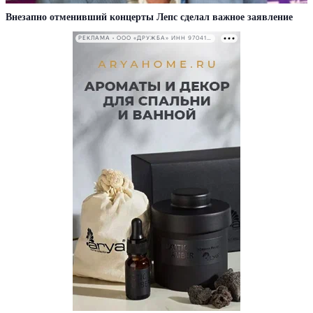
Внезапно отменивший концерты Лепс сделал важное заявление
РЕКЛАМА • ООО «ДРУЖБА» ИНН 9704146411