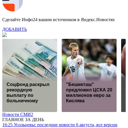
Сделайте Инфо24 вашим источником в Яндекс.Новостях
ДОБАВИТЬ
Соцфонд раскрыл
"Бешикташ"
Р
рекордную
предложил ЦСКА 20
б
выплату по
миллионов евро за
больничному
Кисляка
Новости СМИ2
ГЛАВНОЕ ЗА ДЕНЬ
16:25
Усольцевы: последние новости 6 августа, все версии