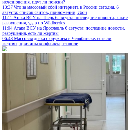
исчезновения, идут ли поиски?
13:37
Что за массовый сбой интернета в России сегодня, 6
августа: список сайтов, приложений, сбой
11:11
Атака ВСУ на Тверь 6 августа: последние новости, какие
разрушения, удар по Wildberries
11:04
Атака ВСУ на Ярославль 6 августа: последние новости,
разрушения, есть ли жертвы
06:48
Массовая драка с оружием в Челябинске: есть ли
жертвы, причины конфликта, главное