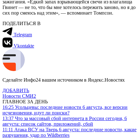
зажигания. «Едкий запах взрывающейся свечи из влагалища
Гвинет — не то, что бы мне хотелось пережить заново, но я до
сих пор смеюсь над этим», — вспоминает Томпсон.
ПОДЕЛИТЬСЯ В
Telegram
Vkontakte
Сделайте Инфо24 вашим источником в Яндекс.Новостях
ДОБАВИТЬ
Новости СМИ2
ГЛАВНОЕ ЗА ДЕНЬ
16:25
Усольцевы: последние новости 6 августа, все версии
исчезновения, идут ли поиски?
13:37
Что за массовый сбой интернета в России сегодня, 6
августа: список сайтов, приложений, сбой
11:11
Атака ВСУ на Тверь 6 августа: последние новости, какие
разрушения, удар по Wildberries