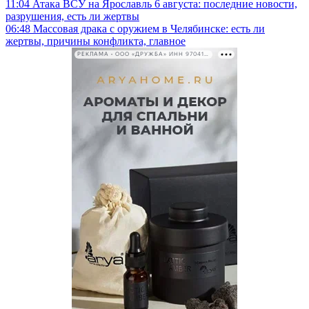
11:04
Атака ВСУ на Ярославль 6 августа: последние новости,
разрушения, есть ли жертвы
06:48
Массовая драка с оружием в Челябинске: есть ли
жертвы, причины конфликта, главное
РЕКЛАМА • ООО «ДРУЖБА» ИНН 9704146411