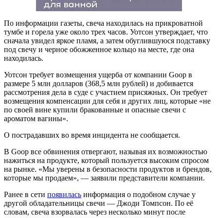
По информации газеты, свеча находилась на прикроватной
тумбе и горела уже около трех часов. Уотсон утверждает, что
сначала увидел яркое пламя, а затем обуглившуюся подставку
под свечу и черное обожженное кольцо на месте, где она
находилась.
Уотсон требует возмещения ущерба от компании Goop в
размере 5 млн долларов (368,5 млн рублей) и добивается
рассмотрения дела в суде с участием присяжных. Он требует
возмещения компенсации для себя и других лиц, которые «не
по своей вине купили бракованные и опасные свечи с
ароматом вагины».
О пострадавших во время инцидента не сообщается.
В Goop все обвинения отвергают, называя их возможностью
нажиться на продукте, который пользуется высоким спросом
на рынке. «Мы уверены в безопасности продуктов и брендов,
которые мы продаем», — заявили представители компании.
Ранее в сети
появилась
информация о подобном случае у
другой обладательницы свечи — Джоди Томпсон. По её
словам, свеча взорвалась через несколько минут после