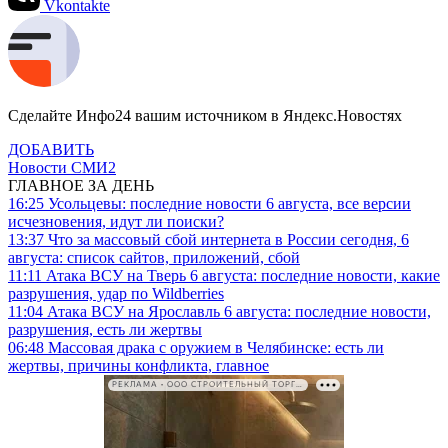
Vkontakte
Сделайте Инфо24 вашим источником в Яндекс.Новостях
ДОБАВИТЬ
Новости СМИ2
ГЛАВНОЕ ЗА ДЕНЬ
16:25
Усольцевы: последние новости 6 августа, все версии
исчезновения, идут ли поиски?
13:37
Что за массовый сбой интернета в России сегодня, 6
августа: список сайтов, приложений, сбой
11:11
Атака ВСУ на Тверь 6 августа: последние новости, какие
разрушения, удар по Wildberries
11:04
Атака ВСУ на Ярославль 6 августа: последние новости,
разрушения, есть ли жертвы
06:48
Массовая драка с оружием в Челябинске: есть ли
жертвы, причины конфликта, главное
РЕКЛАМА • ООО СТРОИТЕЛЬНЫЙ ТОРГОВЫЙ ДОМ «ПЕТРОВИЧ». ИНН: 7802348846