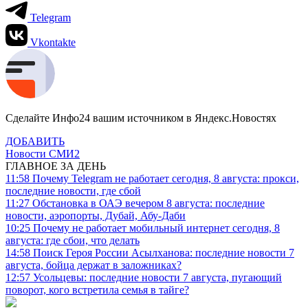
Telegram
Vkontakte
Сделайте Инфо24 вашим источником в Яндекс.Новостях
ДОБАВИТЬ
Новости СМИ2
ГЛАВНОЕ ЗА ДЕНЬ
11:58
Почему Telegram не работает сегодня, 8 августа: прокси,
последние новости, где сбой
11:27
Обстановка в ОАЭ вечером 8 августа: последние
новости, аэропорты, Дубай, Абу-Даби
10:25
Почему не работает мобильный интернет сегодня, 8
августа: где сбои, что делать
14:58
Поиск Героя России Асылханова: последние новости 7
августа, бойца держат в заложниках?
12:57
Усольцевы: последние новости 7 августа, пугающий
поворот, кого встретила семья в тайге?