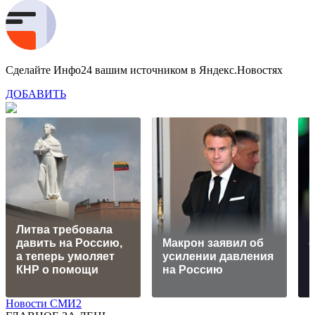
Сделайте Инфо24 вашим источником в Яндекс.Новостях
ДОБАВИТЬ
Литва требовала
В
давить на Россию,
Макрон заявил об
а теперь умоляет
усилении давления
КНР о помощи
на Россию
к
Новости СМИ2