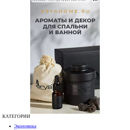
РЕКЛАМА • ООО «ДРУЖБА» ИНН 9704146411
КАТЕГОРИИ
Экономика