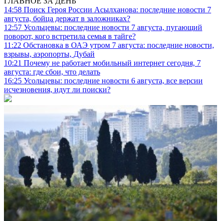
ГЛАВНОЕ ЗА ДЕНЬ
14:58
Поиск Героя России Асылханова: последние новости 7
августа, бойца держат в заложниках?
12:57
Усольцевы: последние новости 7 августа, пугающий
поворот, кого встретила семья в тайге?
11:22
Обстановка в ОАЭ утром 7 августа: последние новости,
взрывы, аэропорты, Дубай
10:21
Почему не работает мобильный интернет сегодня, 7
августа: где сбои, что делать
16:25
Усольцевы: последние новости 6 августа, все версии
исчезновения, идут ли поиски?