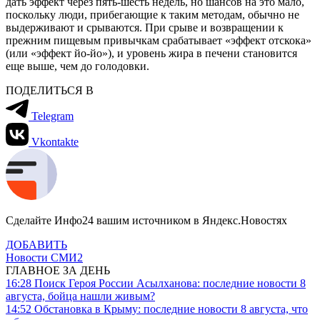
дать эффект через пять-шесть недель, но шансов на это мало,
поскольку люди, прибегающие к таким методам, обычно не
выдерживают и срываются. При срыве и возвращении к
прежним пищевым привычкам срабатывает «эффект отскока»
(или «эффект йо-йо»), и уровень жира в печени становится
еще выше, чем до голодовки.
ПОДЕЛИТЬСЯ В
Telegram
Vkontakte
Сделайте Инфо24 вашим источником в Яндекс.Новостях
ДОБАВИТЬ
Новости СМИ2
ГЛАВНОЕ ЗА ДЕНЬ
16:28
Поиск Героя России Асылханова: последние новости 8
августа, бойца нашли живым?
14:52
Обстановка в Крыму: последние новости 8 августа, что