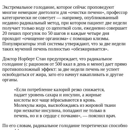
Экстремальное голодание, которое сейчас проповедуют
многие немецкие диетологи для «очистки печени», профессор
категорически не советует — например, опубликованный
недавно радикальный метод, при котором пациент две недели
получает только воду со щепоткой соли, ежедневно совершает
20 пеших прогулок по 50 шагов и каждые четыре дня
проходит «очищение организма» с помощью клизмы.
Популяризаторы этой системы утверждают, что за две недели
таких мучений печень полностью «обезжиривается».
Доктор Норберт Стан предупреждает, что радикальное
голодание (с рационом от 500 ккал в день и менее) дает прямо
противоположный эффект: за две недели печень не успеет
освободиться от жира, зато его начнут накапливать и другие
органы.
«Если потребление калорий резко снижается,
падает уровень сахара и инсулин, а жирные
кислоты все чаще вбрасываются в кровь.
Молекулы жира, высвобождаясь из жировой ткани
при нехватке инсулина, попадают не только в
печень, но и в сердце с почками», — пояснил врач.
По его словам, радикальное голодание теоретически способно