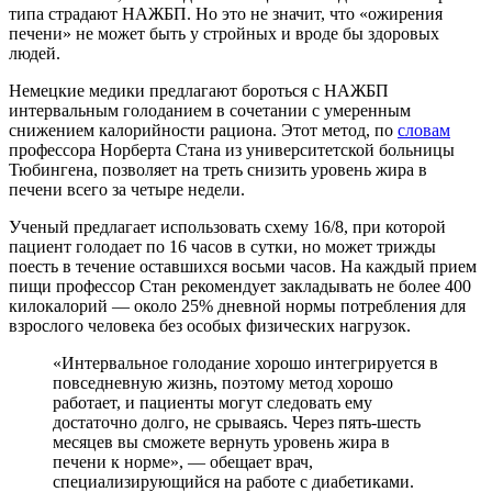
типа страдают НАЖБП. Но это не значит, что «ожирения
печени» не может быть у стройных и вроде бы здоровых
людей.
Немецкие медики предлагают бороться с НАЖБП
интервальным голоданием в сочетании с умеренным
снижением калорийности рациона. Этот метод, по
словам
профессора Норберта Стана из университетской больницы
Тюбингена, позволяет на треть снизить уровень жира в
печени всего за четыре недели.
Ученый предлагает использовать схему 16/8, при которой
пациент голодает по 16 часов в сутки, но может трижды
поесть в течение оставшихся восьми часов. На каждый прием
пищи профессор Стан рекомендует закладывать не более 400
килокалорий — около 25% дневной нормы потребления для
взрослого человека без особых физических нагрузок.
«Интервальное голодание хорошо интегрируется в
повседневную жизнь, поэтому метод хорошо
работает, и пациенты могут следовать ему
достаточно долго, не срываясь. Через пять-шесть
месяцев вы сможете вернуть уровень жира в
печени к норме», — обещает врач,
специализирующийся на работе с диабетиками.