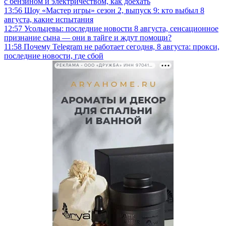
с бензином и электричеством, как доехать
13:56
Шоу «Мастер игры» сезон 2, выпуск 9: кто выбыл 8
августа, какие испытания
12:57
Усольцевы: последние новости 8 августа, сенсационное
признание сына — они в тайге и ждут помощи?
11:58
Почему Telegram не работает сегодня, 8 августа: прокси,
последние новости, где сбой
РЕКЛАМА • ООО «ДРУЖБА» ИНН 9704146411