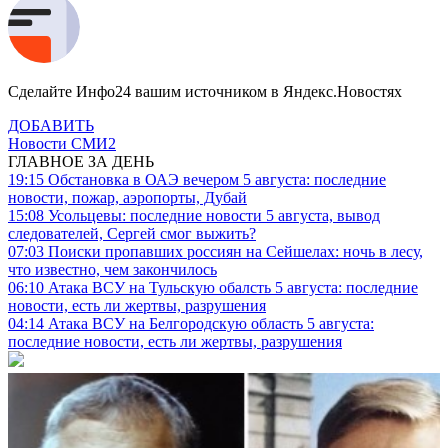
Сделайте Инфо24 вашим источником в Яндекс.Новостях
ДОБАВИТЬ
Новости СМИ2
ГЛАВНОЕ ЗА ДЕНЬ
19:15
Обстановка в ОАЭ вечером 5 августа: последние
новости, пожар, аэропорты, Дубай
15:08
Усольцевы: последние новости 5 августа, вывод
следователей, Сергей смог выжить?
07:03
Поиски пропавших россиян на Сейшелах: ночь в лесу,
что известно, чем закончилось
06:10
Атака ВСУ на Тульскую обалсть 5 августа: последние
новости, есть ли жертвы, разрушения
04:14
Атака ВСУ на Белгородскую область 5 августа:
последние новости, есть ли жертвы, разрушения