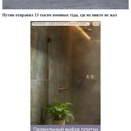
Путин отправил 13 тысяч военных туда, где их никто не жал
РЕКЛАМА • ООО СТРОИТЕЛЬНЫЙ ТОРГОВЫЙ ДОМ «ПЕТРОВИЧ». ИНН: 7802348846