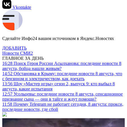
Vkontakte
Сделайте Инфо24 вашим источником в Яндекс.Новостях
ДОБАВИТЬ
Новости СМИ2
ГЛАВНОЕ ЗА ДЕНЬ
16:28
Поиск Героя России Асылханова: последние новости 8
августа, бойца нашли живым?
14:52
Обстановка в Крыму: последние новости 8 августа, что
с бензином и электричеством, как доехать
13:56
Шоу «Мастер игры» сезон 2, выпуск 9: кто выбыл 8
августа, какие испытания
12:57
Усольцевы: последние новости 8 августа, сенсационное
признание сына — они в тайге и ждут помощи?
11:58
Почему Telegram не работает сегодня, 8 августа: прокси,
последние новости, где сбой