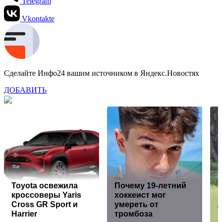
Telegram
Vkontakte
Сделайте Инфо24 вашим источником в Яндекс.Новостях
ДОБАВИТЬ
Toyota освежила
Почему 19-летний
кроссоверы Yaris
хоккеист мог
Cross GR Sport и
умереть от
Л
Harrier
тромбоза
п