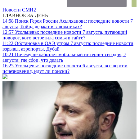
Новости СМИ2
ГЛАВНОЕ ЗА ДЕНЬ
14:58
Поиск Героя России Асылханова: последние новости 7
августа, бойца держат в заложниках?
12:57
Усольцевы: последние новости 7 августа, пугающий
поворот, кого встретила семья в тайге?
11:22
Обстановка в ОАЭ утром 7 августа: последние новости,
взрывы, аэропорты, Дубай
10:21
Почему не работает мобильный интернет сегодня, 7
августа: где сбои, что делать
16:25
Усольцевы: последние новости 6 августа, все версии
исчезновения, идут ли поиски?