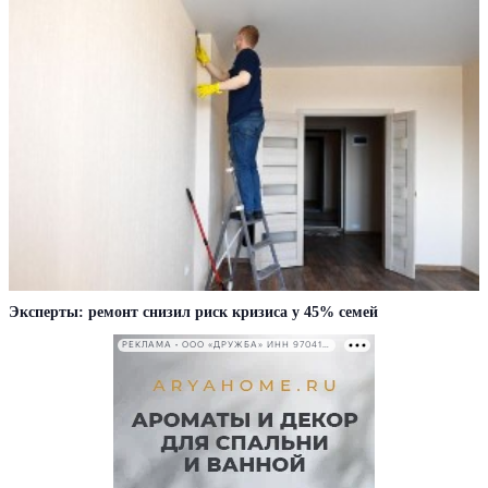
Эксперты: ремонт снизил риск кризиса у 45% семей
РЕКЛАМА • ООО «ДРУЖБА» ИНН 9704146411