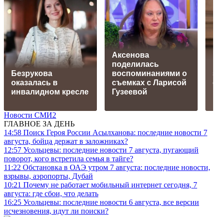
Аксенова
поделилась
Безрукова
воспоминаниями о
оказалась в
съемках с Ларисой
инвалидном кресле
Гузеевой
Новости СМИ2
ГЛАВНОЕ ЗА ДЕНЬ
14:58
Поиск Героя России Асылханова: последние новости 7
августа, бойца держат в заложниках?
12:57
Усольцевы: последние новости 7 августа, пугающий
поворот, кого встретила семья в тайге?
11:22
Обстановка в ОАЭ утром 7 августа: последние новости,
взрывы, аэропорты, Дубай
10:21
Почему не работает мобильный интернет сегодня, 7
августа: где сбои, что делать
16:25
Усольцевы: последние новости 6 августа, все версии
исчезновения, идут ли поиски?