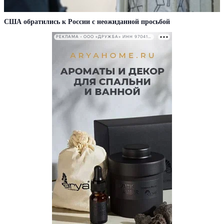
США обратились к России с неожиданной просьбой
РЕКЛАМА • ООО «ДРУЖБА» ИНН 9704146411