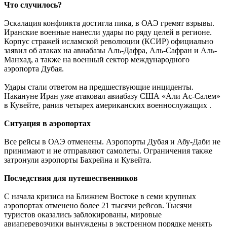
Что случилось?
Эскалация конфликта достигла пика, в ОАЭ гремят взрывы.
Иранские военные нанесли удары по ряду целей в регионе.
Корпус стражей исламской революции (КСИР) официально
заявил об атаках на авиабазы Аль-Дафра, Аль-Сафран и Аль-
Манхад, а также на военный сектор международного
аэропорта Дубая.
Удары стали ответом на предшествующие инциденты.
Накануне Иран уже атаковал авиабазу США «Али Ас-Салем»
в Кувейте, ранив четырех американских военнослужащих
.
Ситуация в аэропортах
Все рейсы в ОАЭ отменены. Аэропорты Дубая и Абу-Даби не
принимают и не отправляют самолеты
.
Ограничения также
затронули аэропорты Бахрейна и Кувейта.
Последствия для путешественников
С начала кризиса на Ближнем Востоке в семи крупных
аэропортах отменено более 21 тысячи рейсов. Тысячи
туристов оказались заблокированы, мировые
авиаперевозчики вынуждены в экстренном порядке менять