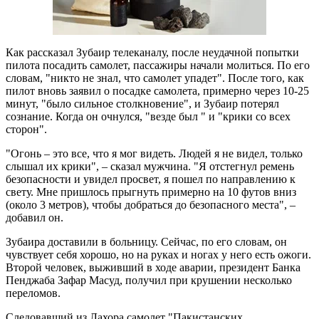
Как рассказал Зубаир телеканалу, после неудачной попытки
пилота посадить самолет, пассажиры начали молиться. По его
словам, "никто не знал, что самолет упадет". После того, как
пилот вновь заявил о посадке самолета, примерно через 10-25
минут, "было сильное столкновение", и Зубаир потерял
сознание. Когда он очнулся, "везде был " и "крики со всех
сторон".
"Огонь – это все, что я мог видеть. Людей я не видел, только
слышал их крики", – сказал мужчина. "Я отстегнул ремень
безопасности и увидел просвет, я пошел по направлению к
свету. Мне пришлось прыгнуть примерно на 10 футов вниз
(около 3 метров), чтобы добраться до безопасного места", –
добавил он.
Зубаира доставили в больницу. Сейчас, по его словам, он
чувствует себя хорошо, но на руках и ногах у него есть ожоги.
Второй человек, выживший в ходе аварии, президент Банка
Пенджаба Зафар Масуд, получил при крушении несколько
переломов.
Следовавший из Лахора самолет "Пакистанских