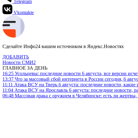
Telegram
Vkontakte
Сделайте Инфо24 вашим источником в Яндекс.Новостях
ДОБАВИТЬ
Новости СМИ2
ГЛАВНОЕ ЗА ДЕНЬ
16:25
Усольцевы: последние новости 6 августа, все версии исч
13:37
Что за массовый сбой интернета в России сегодня, 6 авгу
11:11
Атака ВСУ на Тверь 6 августа: последние новости, какие р
11:04
Атака ВСУ на Ярославль 6 августа: последние новости, р
06:48
Массовая драка с оружием в Челябинске: есть ли жертвы