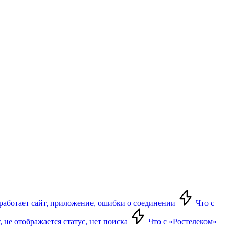
е работает сайт, приложение, ошибки о соединении
Что с
т, не отображается статус, нет поиска
Что с «Ростелеком»