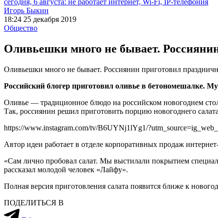
сегодня, 6 августа: не работает интернет, Wi-Fi, IP-телефония
Игорь Быкин
18:24 25 декабря 2019
Общество
Оливьешки много не бывает. Россияни
Оливьешки много не бывает. Россиянин приготовил праздничн
Российский блогер приготовил оливье в бетономешалке. Му
Оливье — традиционное блюдо на российском новогоднем столе.
Так, россиянин решил приготовить порцию новогоднего салата,
https://www.instagram.com/tv/B6UYNj1lYg1/?utm_source=ig_web_
Автор идеи работает в отделе корпоративных продаж интернет
«Сам лично пробовал салат. Мы выстилали покрытием специал
рассказал молодой человек «Лайфу».
Полная версия приготовления салата появится ближе к нового
ПОДЕЛИТЬСЯ В