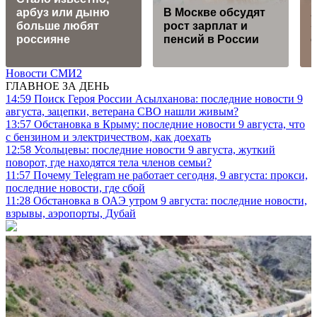
арбуз или дыню
В Москве обсудят
больше любят
рост зарплат и
россияне
пенсий в России
Новости СМИ2
ГЛАВНОЕ ЗА ДЕНЬ
14:59
Поиск Героя России Асылханова: последние новости 9
августа, зацепки, ветерана СВО нашли живым?
13:57
Обстановка в Крыму: последние новости 9 августа, что
с бензином и электричеством, как доехать
12:58
Усольцевы: последние новости 9 августа, жуткий
поворот, где находятся тела членов семьи?
11:57
Почему Telegram не работает сегодня, 9 августа: прокси,
последние новости, где сбой
11:28
Обстановка в ОАЭ утром 9 августа: последние новости,
взрывы, аэропорты, Дубай