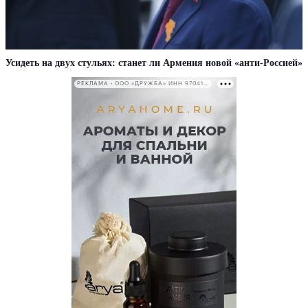
Усидеть на двух стульях: станет ли Армения новой «анти-Россией»
РЕКЛАМА • ООО «ДРУЖБА» ИНН 9704146411