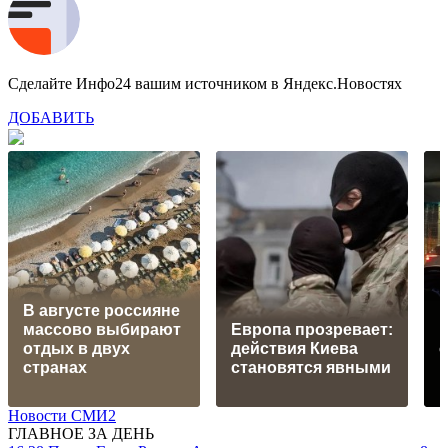
Сделайте Инфо24 вашим источником в Яндекс.Новостях
ДОБАВИТЬ
В августе россияне
массово выбирают
Европа прозревает:
отдых в двух
действия Киева
с
странах
становятся явными
Новости СМИ2
ГЛАВНОЕ ЗА ДЕНЬ