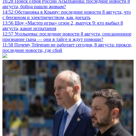
16:28
Поиск Героя России Асылханова: последние новости 8
августа, бойца нашли живым?
14:52
Обстановка в Крыму: последние новости 8 августа, что
с бензином и электричеством, как доехать
13:56
Шоу «Мастер игры» сезон 2, выпуск 9: кто выбыл 8
августа, какие испытания
12:57
Усольцевы: последние новости 8 августа, сенсационное
признание сына — они в тайге и ждут помощи?
11:58
Почему Telegram не работает сегодня, 8 августа: прокси,
последние новости, где сбой