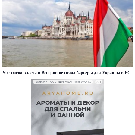
Yle: смена власти в Венгрии не сняла барьеры для Украины в ЕС
РЕКЛАМА • ООО «ДРУЖБА» ИНН 9704146411